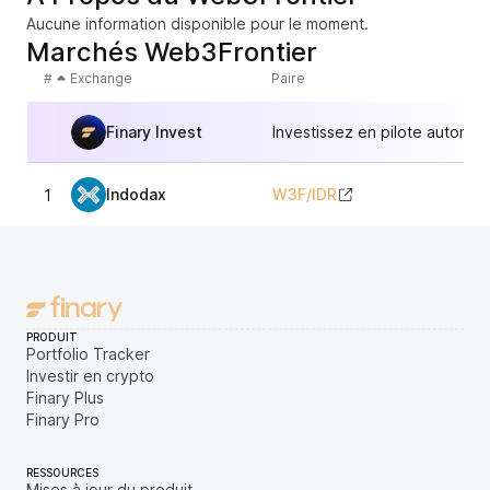
Aucune information disponible pour le moment.
Marchés Web3Frontier
#
Exchange
Paire
Finary Invest
Investissez en pilote automat
Indodax
W3F
/
IDR
1
3,
PRODUIT
Portfolio Tracker
Investir en crypto
Finary Plus
Finary Pro
RESSOURCES
Mises à jour du produit