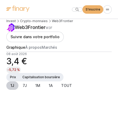
S'inscrire
Invest
Crypto-monnaies
Web3Frontier
Web3Frontier
W3F
Suivre dans votre portfolio
Graphique
À propos
Marchés
08 août 2026
3,4 €
-5,72 %
Prix
Capitalisation boursière
1J
7J
1M
1A
TOUT