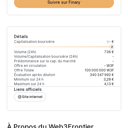
Suivre sur Finary
Détails
Capitalisation boursière
- €
-
#
Volume (24h)
736 €
Volume/Capitalisation boursière (24h)
-
Prédominance sur la cap. du marché
-
Offre en circulation
-
W3F
Offre Totale
100 000 000
W3F
Évaluation après dilution
340 347 992 €
Minimum sur 24 h
3,28 €
Maximum sur 24 h
4,13 €
Liens officiels
Site internet
À Propos du Web3Frontier