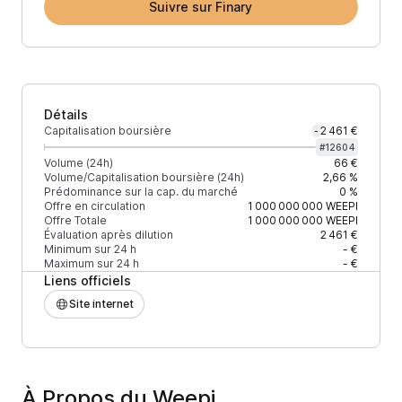
Suivre sur Finary
Détails
Capitalisation boursière
2 461 €
-
#
12604
Volume (24h)
66 €
Volume/Capitalisation boursière (24h)
2,66 %
Prédominance sur la cap. du marché
0 %
Offre en circulation
1 000 000 000
WEEPI
Offre Totale
1 000 000 000
WEEPI
Évaluation après dilution
2 461 €
Minimum sur 24 h
- €
Maximum sur 24 h
- €
Liens officiels
Site internet
À Propos du Weepi