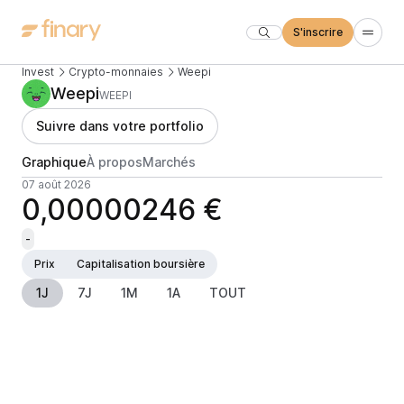
S'inscrire
Invest
Crypto-monnaies
Weepi
Weepi
WEEPI
Suivre dans votre portfolio
Graphique
À propos
Marchés
07 août 2026
0,00000246 €
-
Prix
Capitalisation boursière
1J
7J
1M
1A
TOUT