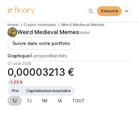
S'inscrire
Invest
Crypto-monnaies
Weird Medieval Memes
Weird Medieval Memes
WMM
Suivre dans votre portfolio
Graphique
À propos
Marchés
07 août 2026
0,00003213 €
-1,23 %
Prix
Capitalisation boursière
1J
7J
1M
1A
TOUT