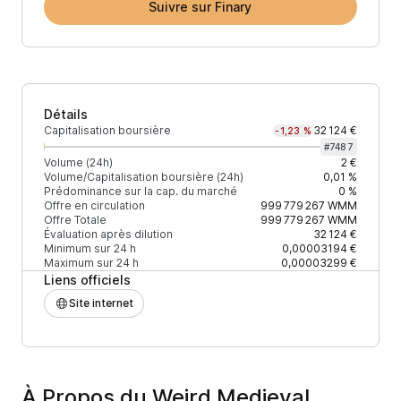
Suivre sur Finary
Détails
Capitalisation boursière
32 124 €
-1,23 %
#
7487
Volume (24h)
2 €
Volume/Capitalisation boursière (24h)
0,01 %
Prédominance sur la cap. du marché
0 %
Offre en circulation
999 779 267
WMM
Offre Totale
999 779 267
WMM
Évaluation après dilution
32 124 €
Minimum sur 24 h
0,00003194 €
Maximum sur 24 h
0,00003299 €
Liens officiels
Site internet
À Propos du Weird Medieval