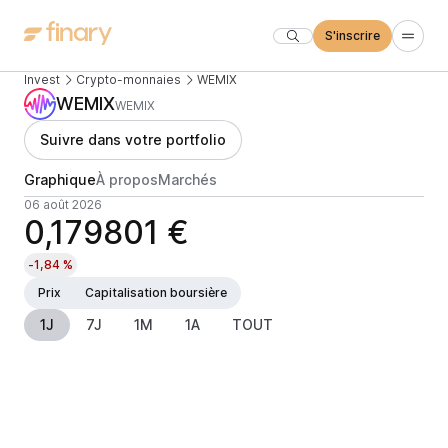
S'inscrire
Invest
Crypto-monnaies
WEMIX
WEMIX
WEMIX
Suivre dans votre portfolio
Graphique
À propos
Marchés
06 août 2026
0,179801 €
-1,84 %
Prix
Capitalisation boursière
1J
7J
1M
1A
TOUT