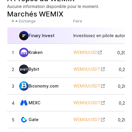
Aucune information disponible pour le moment.
Marchés WEMIX
#
Exchange
Paire
Finary Invest
Investissez en pilote automat
Kraken
WEMIX
/
USD
1
0,2075
Bybit
WEMIX
/
USDT
2
0,2071
Biconomy.com
WEMIX
/
USDT
3
0,2070
MEXC
WEMIX
/
USDT
4
0,2071
Gate
WEMIX
/
USDT
5
0,2067