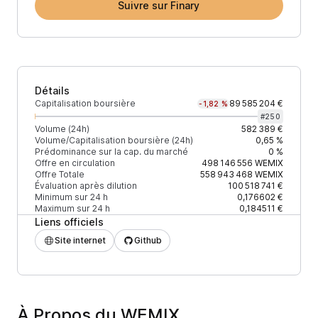
Suivre sur Finary
Détails
Capitalisation boursière
89 585 204 €
-1,82 %
#
250
Volume (24h)
582 389 €
Volume/Capitalisation boursière (24h)
0,65 %
Prédominance sur la cap. du marché
0 %
Offre en circulation
498 146 556
WEMIX
Offre Totale
558 943 468
WEMIX
Évaluation après dilution
100 518 741 €
Minimum sur 24 h
0,176602 €
Maximum sur 24 h
0,184511 €
Liens officiels
Site internet
Github
À Propos du WEMIX