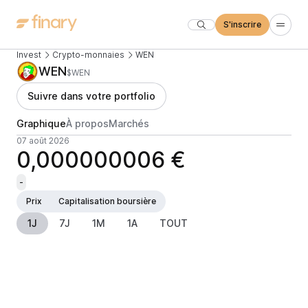
S'inscrire
Invest
Crypto-monnaies
WEN
WEN
$WEN
Suivre dans votre portfolio
Graphique
À propos
Marchés
07 août 2026
0,000000006 €
-
Prix
Capitalisation boursière
1J
7J
1M
1A
TOUT