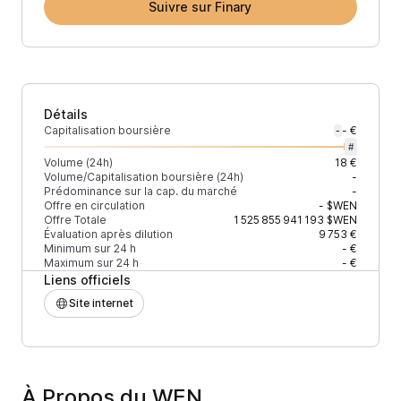
Suivre sur Finary
Détails
Capitalisation boursière
- €
-
#
Volume (24h)
18 €
Volume/Capitalisation boursière (24h)
-
Prédominance sur la cap. du marché
-
Offre en circulation
-
$WEN
Offre Totale
1 525 855 941 193
$WEN
Évaluation après dilution
9 753 €
Minimum sur 24 h
- €
Maximum sur 24 h
- €
Liens officiels
Site internet
À Propos du WEN