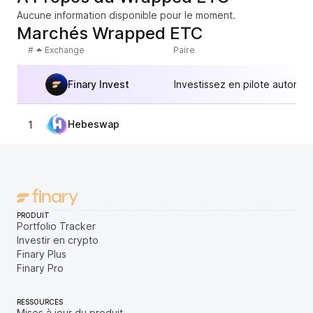
Aucune information disponible pour le moment.
Marchés Wrapped ETC
#
Exchange
Paire
Finary Invest
Investissez en pilote automat
Hebeswap
1
6,
PRODUIT
Portfolio Tracker
Investir en crypto
Finary Plus
Finary Pro
RESSOURCES
Mises à jour du produit