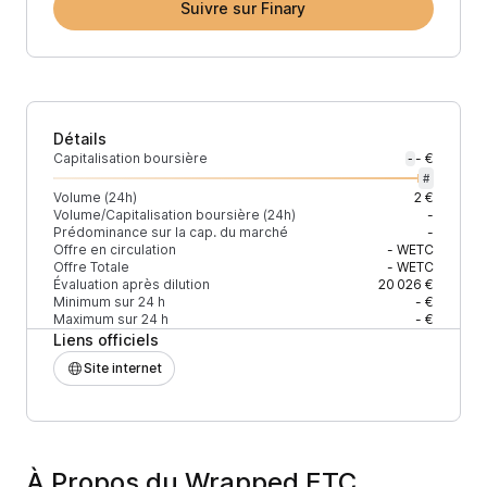
Suivre sur Finary
Détails
Capitalisation boursière
- €
-
#
Volume (24h)
2 €
Volume/Capitalisation boursière (24h)
-
Prédominance sur la cap. du marché
-
Offre en circulation
-
WETC
Offre Totale
-
WETC
Évaluation après dilution
20 026 €
Minimum sur 24 h
- €
Maximum sur 24 h
- €
Liens officiels
Site internet
À Propos du Wrapped ETC