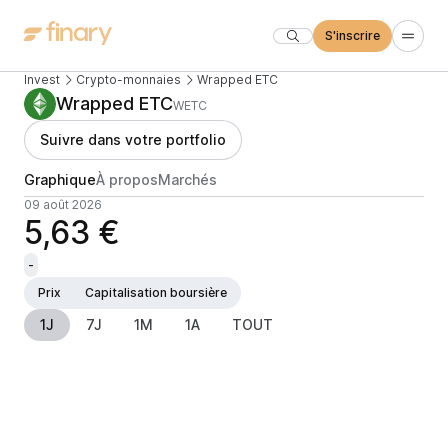
S'inscrire
Invest
Crypto-monnaies
Wrapped ETC
Wrapped ETC
WETC
Suivre dans votre portfolio
Graphique
À propos
Marchés
09 août 2026
5,63 €
-
Prix
Capitalisation boursière
1J
7J
1M
1A
TOUT