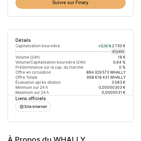
Suivre sur Finary
Détails
Capitalisation boursière
2 730 €
+0,14 %
#
12449
Volume (24h)
18 €
Volume/Capitalisation boursière (24h)
0,64 %
Prédominance sur la cap. du marché
0 %
Offre en circulation
884 329 573
WHALLY
Offre Totale
998 618 431
WHALLY
Évaluation après dilution
3 083 €
Minimum sur 24 h
0,00000303 €
Maximum sur 24 h
0,0000031 €
Liens officiels
Site internet
À Propos du WHALLY