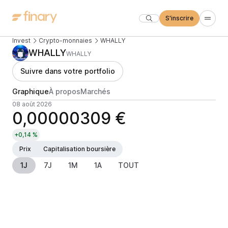
S'inscrire
Invest
Crypto-monnaies
WHALLY
WHALLY
WHALLY
Suivre dans votre portfolio
Graphique
À propos
Marchés
08 août 2026
0,00000309 €
+0,14 %
Prix
Capitalisation boursière
1J
7J
1M
1A
TOUT