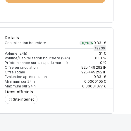
Détails
Capitalisation boursière
9 831 €
+0,26 %
#
9939
Volume (24h)
31 €
Volume/Capitalisation boursière (24h)
0,31 %
Prédominance sur la cap. du marché
0 %
)
% du volume
Confiance
Mis à jour
Offre en circulation
925 449 292
IF
Offre Totale
925 449 292
IF
Évaluation après dilution
9 831 €
Minimum sur 24 h
0,0000105 €
Maximum sur 24 h
0,00001077 €
Liens officiels
$
100 %
Récemment
ÉLEVÉE
Site internet