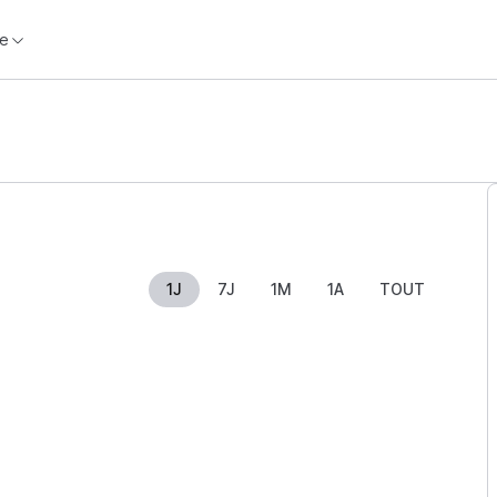
e
1J
7J
1M
1A
TOUT