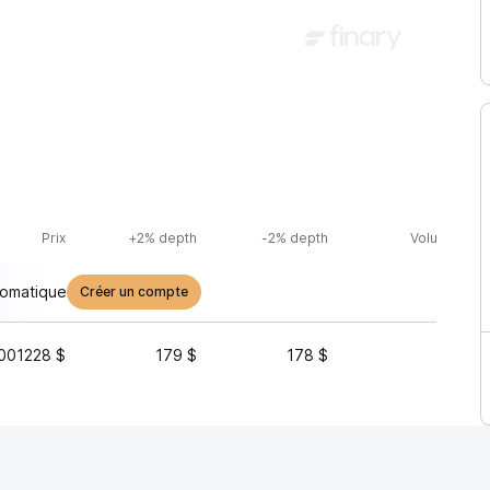
Prix
+2% depth
-2% depth
Volume (24h
tomatique
Créer un compte
001228 $
179 $
178 $
36 