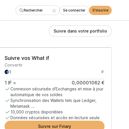
Rechercher
Se connecter
S'inscrire
/
Suivre dans votre portfolio
Suivre vos What if
Convertir
IF
1
IF
=
0,00001062 €
Connexion sécurisée d’Exchanges et mise à jour
automatique de vos soldes
Synchronisation des Wallets tels que Ledger,
Metamask ...
10,000 cryptos disponibles
Données sécurisées et accès en lecture seule
Suivre sur Finary