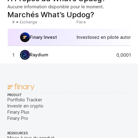
Aucune information disponible pour le moment.
Marchés What’s Updog?
#
Exchange
Paire
Finary Invest
Investissez en pilote automat
Raydium
1
0,000126
PRODUIT
Portfolio Tracker
Investir en crypto
Finary Plus
Finary Pro
RESSOURCES
Mises à jour du produit