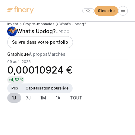
S'inscrire
Invest
Crypto-monnaies
What’s Updog?
What’s Updog?
UPDOG
Suivre dans votre portfolio
Graphique
À propos
Marchés
09 août 2026
0,00010924 €
+4,52 %
Prix
Capitalisation boursière
1J
7J
1M
1A
TOUT