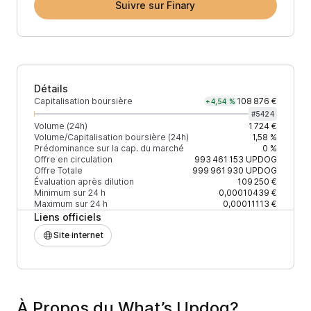
Suivre sur Finary
Détails
Capitalisation boursière
108 876 €
+4,54 %
#
5424
Volume (24h)
1 724 €
Volume/Capitalisation boursière (24h)
1,58 %
Prédominance sur la cap. du marché
0 %
Offre en circulation
993 461 153
UPDOG
Offre Totale
999 961 930
UPDOG
Évaluation après dilution
109 250 €
Minimum sur 24 h
0,00010439 €
Maximum sur 24 h
0,00011113 €
Liens officiels
Site internet
À Propos du What’s Updog?