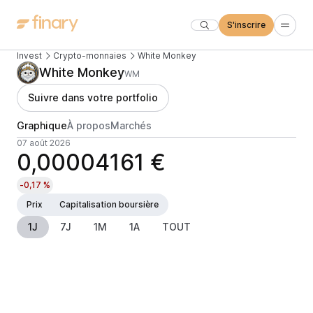
S'inscrire
Invest
Crypto-monnaies
White Monkey
White Monkey
WM
Suivre dans votre portfolio
Graphique
À propos
Marchés
07 août 2026
0,00004161 €
-0,17 %
Prix
Capitalisation boursière
1J
7J
1M
1A
TOUT