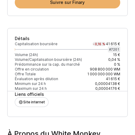
Suivre sur Finary
Détails
Capitalisation boursière
41 615 €
-0,16 %
#
7201
Volume (24h)
15 €
Volume/Capitalisation boursière (24h)
0,04 %
Prédominance sur la cap. du marché
0 %
Offre en circulation
908 800 000
WM
Offre Totale
1 000 000 000
WM
Évaluation après dilution
41 615 €
Minimum sur 24 h
0,00004138 €
Maximum sur 24 h
0,00004176 €
Liens officiels
Site internet
À Propos du White Monkey