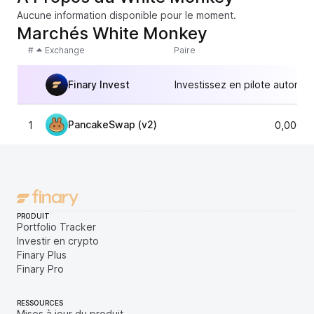
Aucune information disponible pour le moment.
Marchés White Monkey
#
Exchange
Paire
Finary Invest
Investissez en pilote automat
PancakeSwap (v2)
1
0,00004
PRODUIT
Portfolio Tracker
Investir en crypto
Finary Plus
Finary Pro
RESSOURCES
Mises à jour du produit