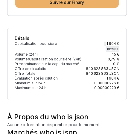
Suivre sur Finary
Détails
Capitalisation boursière
1 904 €
-
#
12901
Volume (24h)
15 €
Volume/Capitalisation boursière (24h)
0,79 %
Prédominance sur la cap. du marché
0 %
Offre en circulation
840 623 863
JSON
Offre Totale
840 623 863
JSON
Évaluation après dilution
1 904 €
Minimum sur 24 h
0,00000226 €
Maximum sur 24 h
0,00000229 €
À Propos du who is json
Aucune information disponible pour le moment.
Marchés who is json