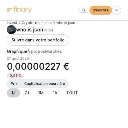
S'inscrire
Invest
Crypto-monnaies
who is json
who is json
JSON
Suivre dans votre portfolio
Graphique
À propos
Marchés
07 août 2026
0,00000227 €
-0,53 %
Prix
Capitalisation boursière
1J
7J
1M
1A
TOUT