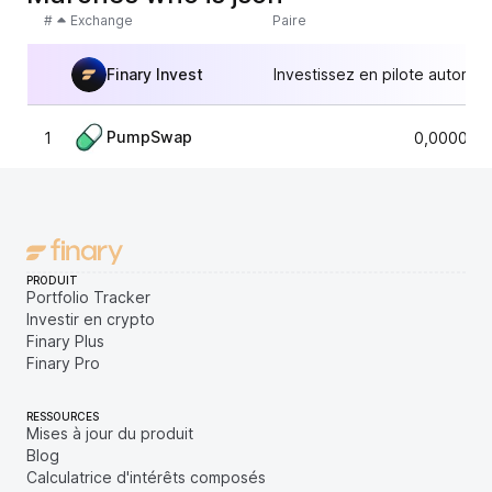
#
Exchange
Paire
Finary Invest
Investissez en pilote automat
PumpSwap
1
0,000002
PRODUIT
Portfolio Tracker
Investir en crypto
Finary Plus
Finary Pro
RESSOURCES
Mises à jour du produit
Blog
Calculatrice d'intérêts composés