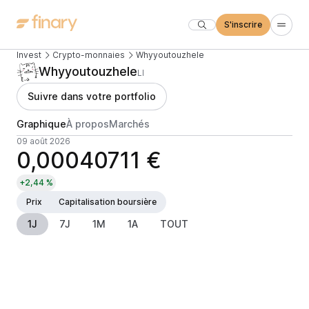
S'inscrire
Invest
Crypto-monnaies
Whyyoutouzhele
Whyyoutouzhele
LI
Suivre dans votre portfolio
Graphique
À propos
Marchés
09 août 2026
0,00040711 €
+2,44 %
Prix
Capitalisation boursière
1J
7J
1M
1A
TOUT