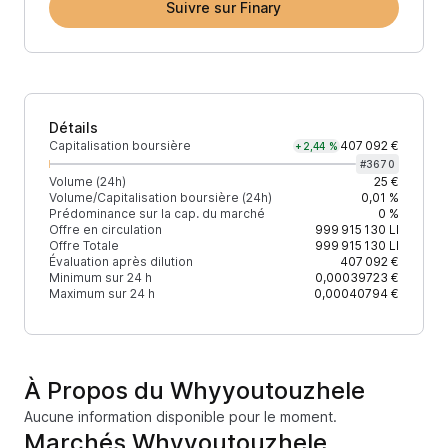
Suivre sur Finary
Détails
Capitalisation boursière
407 092 €
+2,44 %
#
3670
Volume (24h)
25 €
Volume/Capitalisation boursière (24h)
0,01 %
Prédominance sur la cap. du marché
0 %
Offre en circulation
999 915 130
LI
Offre Totale
999 915 130
LI
Évaluation après dilution
407 092 €
Minimum sur 24 h
0,00039723 €
Maximum sur 24 h
0,00040794 €
À Propos du Whyyoutouzhele
Aucune information disponible pour le moment.
Marchés Whyyoutouzhele