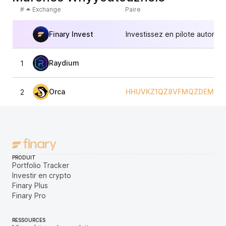
#
Exchange
Paire
Finary Invest
Investissez en pilote automat
Raydium
1
Orca
HHUVKZ1QZ8VFMQZDEMLYX
2
PRODUIT
Portfolio Tracker
Investir en crypto
Finary Plus
Finary Pro
RESSOURCES