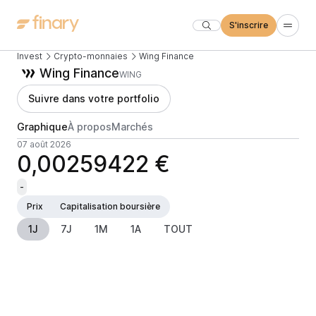
S'inscrire
Invest
Crypto-monnaies
Wing Finance
Wing Finance
WING
Suivre dans votre portfolio
Graphique
À propos
Marchés
07 août 2026
0,00259422 €
-
Prix
Capitalisation boursière
1J
7J
1M
1A
TOUT