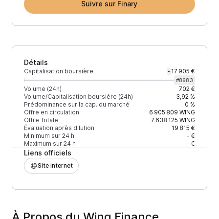
Suivre sur Finary
Détails
Capitalisation boursière
17 905 €
-
#
8683
Volume (24h)
702 €
Volume/Capitalisation boursière (24h)
3,92 %
Prédominance sur la cap. du marché
0 %
Offre en circulation
6 905 809
WING
Offre Totale
7 638 125
WING
Évaluation après dilution
19 815 €
Minimum sur 24 h
- €
Maximum sur 24 h
- €
Liens officiels
Site internet
À Propos du Wing Finance