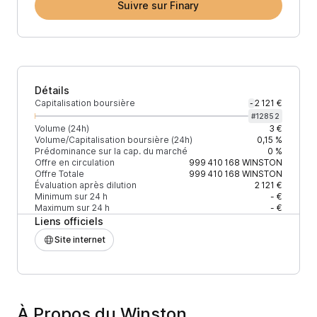
Suivre sur Finary
Détails
Capitalisation boursière
2 121 €
-
#
12852
Volume (24h)
3 €
Volume/Capitalisation boursière (24h)
0,15 %
Prédominance sur la cap. du marché
0 %
Offre en circulation
999 410 168
WINSTON
Offre Totale
999 410 168
WINSTON
Évaluation après dilution
2 121 €
Minimum sur 24 h
- €
Maximum sur 24 h
- €
Liens officiels
Site internet
À Propos du Winston