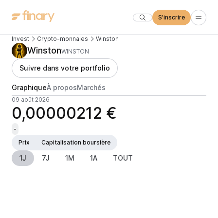
S'inscrire
Invest
Crypto-monnaies
Winston
Winston
WINSTON
Suivre dans votre portfolio
Graphique
À propos
Marchés
09 août 2026
0,00000212 €
-
Prix
Capitalisation boursière
1J
7J
1M
1A
TOUT