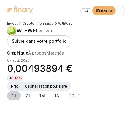
S'inscrire
Invest
Crypto-monnaies
WJEWEL
WJEWEL
WJEWEL
Suivre dans votre portfolio
Graphique
À propos
Marchés
07 août 2026
0,00493894 €
-0,02 %
Prix
Capitalisation boursière
1J
7J
1M
1A
TOUT