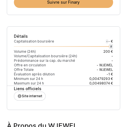
Suivre sur Finary
Détails
Capitalisation boursière
- €
-
#
Volume (24h)
200 €
Volume/Capitalisation boursière (24h)
-
Prédominance sur la cap. du marché
-
Offre en circulation
-
WJEWEL
Offre Totale
-
WJEWEL
Évaluation après dilution
-1 €
Minimum sur 24 h
0,00479293 €
Maximum sur 24 h
0,00498074 €
Liens officiels
Site internet
À Propos du WJEWEL