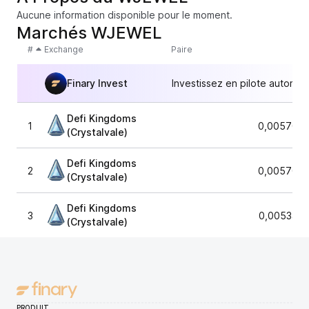
Aucune information disponible pour le moment.
Marchés WJEWEL
#
Exchange
Paire
Finary Invest
Investissez en pilote automat
Defi Kingdoms
1
0,0057099
(Crystalvale)
Defi Kingdoms
2
0,0057099
(Crystalvale)
Defi Kingdoms
3
0,0053498
(Crystalvale)
PRODUIT