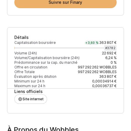
Suivre sur Finary
Détails
Capitalisation boursière
363 807 €
+3,60 %
#
3782
Volume (24h)
22 692 €
Volume/Capitalisation boursière (24h)
6,24 %
Prédominance sur la cap. du marché
0 %
Offre en circulation
997 292 262
WOBBLES
Offre Totale
997 292 262
WOBBLES
Évaluation après dilution
363 807 €
Minimum sur 24 h
0,00034914 €
Maximum sur 24 h
0,00036737 €
Liens officiels
Site internet
À Propos du Wobbles