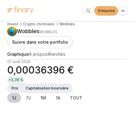
S'inscrire
Invest
Crypto-monnaies
Wobbles
Wobbles
WOBBLES
Suivre dans votre portfolio
Graphique
À propos
Marchés
07 août 2026
0,00036396 €
+3,36 %
Prix
Capitalisation boursière
1J
7J
1M
1A
TOUT