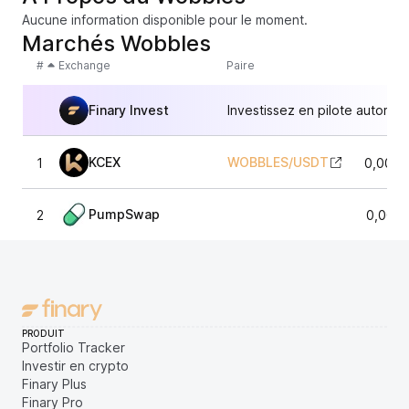
Aucune information disponible pour le moment.
Marchés Wobbles
#
Exchange
Paire
Finary Invest
Investissez en pilote automat
KCEX
WOBBLES
/
USDT
1
0,0004
PumpSwap
2
0,000
PRODUIT
Portfolio Tracker
Investir en crypto
Finary Plus
Finary Pro