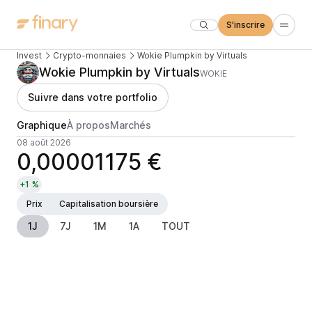
S'inscrire
Invest
Crypto-monnaies
Wokie Plumpkin by Virtuals
Wokie Plumpkin by Virtuals
WOKIE
Suivre dans votre portfolio
Graphique
À propos
Marchés
08 août 2026
0,00001175 €
+1 %
Prix
Capitalisation boursière
1J
7J
1M
1A
TOUT