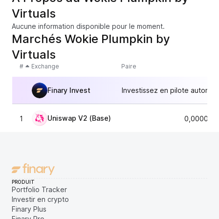
Virtuals
Aucune information disponible pour le moment.
Marchés Wokie Plumpkin by
Virtuals
#
Exchange
Paire
Finary Invest
Investissez en pilote automat
Uniswap V2 (Base)
1
0,000013
PRODUIT
Portfolio Tracker
Investir en crypto
Finary Plus
Finary Pro