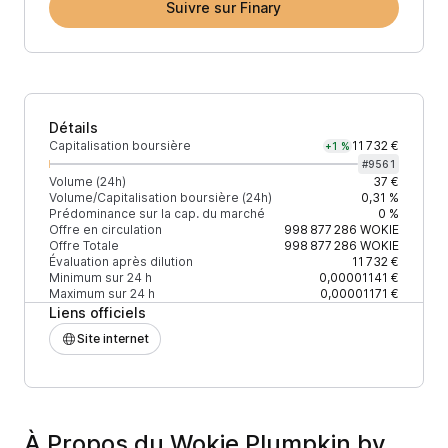
Suivre sur Finary
Détails
Capitalisation boursière
11 732 €
+1 %
#
9561
Volume (24h)
37 €
Volume/Capitalisation boursière (24h)
0,31 %
Prédominance sur la cap. du marché
0 %
Offre en circulation
998 877 286
WOKIE
Offre Totale
998 877 286
WOKIE
Évaluation après dilution
11 732 €
Minimum sur 24 h
0,00001141 €
Maximum sur 24 h
0,00001171 €
Liens officiels
Site internet
À Propos du Wokie Plumpkin by