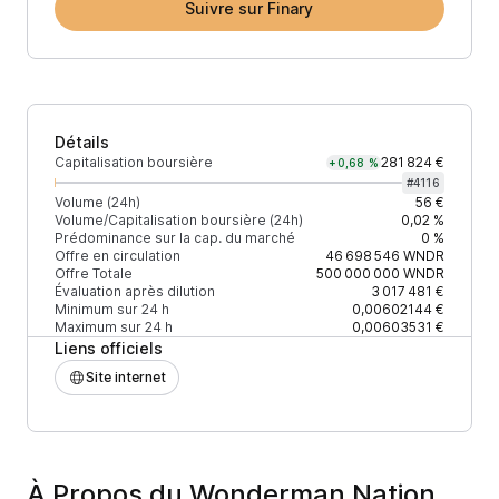
Suivre sur Finary
Détails
Capitalisation boursière
281 824 €
+0,68 %
#
4116
Volume (24h)
56 €
Volume/Capitalisation boursière (24h)
0,02 %
Prédominance sur la cap. du marché
0 %
Offre en circulation
46 698 546
WNDR
Offre Totale
500 000 000
WNDR
Évaluation après dilution
3 017 481 €
Minimum sur 24 h
0,00602144 €
Maximum sur 24 h
0,00603531 €
Liens officiels
Site internet
À Propos du Wonderman Nation