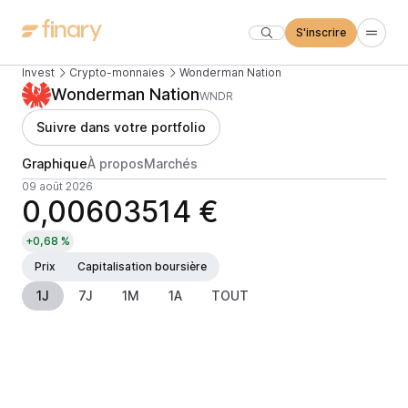
S'inscrire
Invest
Crypto-monnaies
Wonderman Nation
Wonderman Nation
WNDR
Suivre dans votre portfolio
Graphique
À propos
Marchés
09 août 2026
0,00603514 €
+0,68 %
Prix
Capitalisation boursière
1J
7J
1M
1A
TOUT