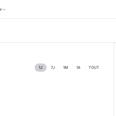
e
1J
7J
1M
1A
TOUT