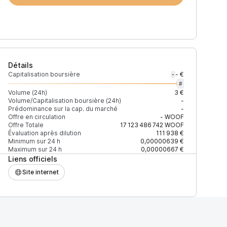
Détails
Capitalisation boursière
- €
-
#
Volume (24h)
3 €
Volume/Capitalisation boursière (24h)
-
Prédominance sur la cap. du marché
-
)
% du volume
Confiance
Mis à jour
Offre en circulation
-
WOOF
Offre Totale
17 123 486 742
WOOF
Évaluation après dilution
111 938 €
Minimum sur 24 h
0,00000639 €
Maximum sur 24 h
0,00000667 €
Liens officiels
$
100 %
Récemment
ÉLEVÉE
Site internet