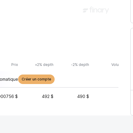
Prix
+2% depth
-2% depth
Volume (24h
tomatique
Créer un compte
000756 $
492 $
490 $
3 