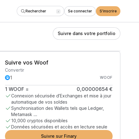
Rechercher
Se connecter
S'inscrire
/
Suivre dans votre portfolio
Suivre vos Woof
Convertir
WOOF
1
WOOF
=
0,00000654 €
Connexion sécurisée d’Exchanges et mise à jour
automatique de vos soldes
Synchronisation des Wallets tels que Ledger,
Metamask ...
10,000 cryptos disponibles
Données sécurisées et accès en lecture seule
Suivre sur Finary