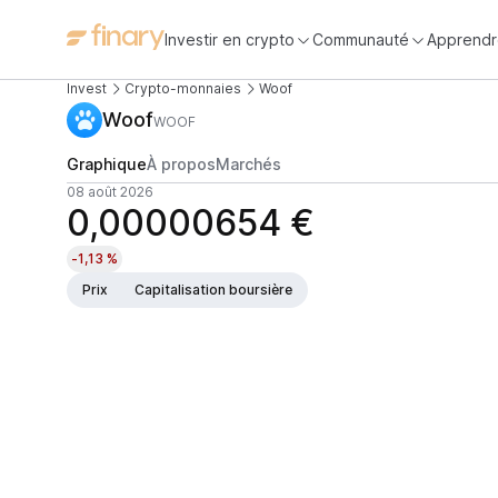
Investir en crypto
Communauté
Apprendr
Invest
Crypto-monnaies
Woof
Woof
WOOF
Graphique
À propos
Marchés
08 août 2026
0,00000654 €
-1,13 %
Prix
Capitalisation boursière