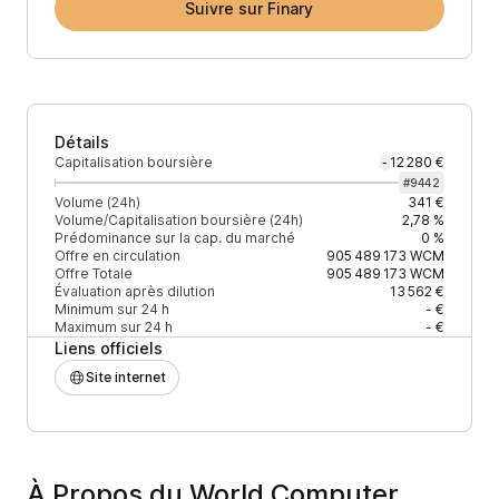
Suivre sur Finary
Détails
Capitalisation boursière
12 280 €
-
#
9442
Volume (24h)
341 €
Volume/Capitalisation boursière (24h)
2,78 %
Prédominance sur la cap. du marché
0 %
Offre en circulation
905 489 173
WCM
Offre Totale
905 489 173
WCM
Évaluation après dilution
13 562 €
Minimum sur 24 h
- €
Maximum sur 24 h
- €
Liens officiels
Site internet
À Propos du World Computer