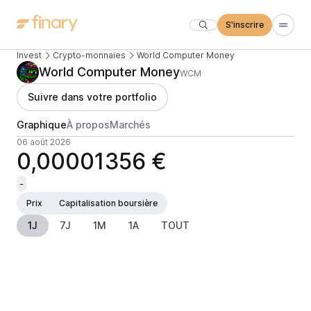
S'inscrire
Invest
Crypto-monnaies
World Computer Money
World Computer Money
WCM
Suivre dans votre portfolio
Graphique
À propos
Marchés
06 août 2026
0,00001356 €
-
Prix
Capitalisation boursière
1J
7J
1M
1A
TOUT