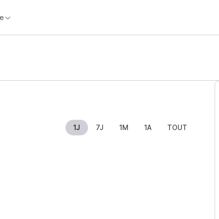
e
1J
7J
1M
1A
TOUT