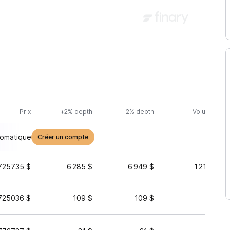
Prix
+2% depth
-2% depth
Volume (24h
tomatique
Créer un compte
725735 $
6 285 $
6 949 $
1 210 725 
725036 $
109 $
109 $
1 298 