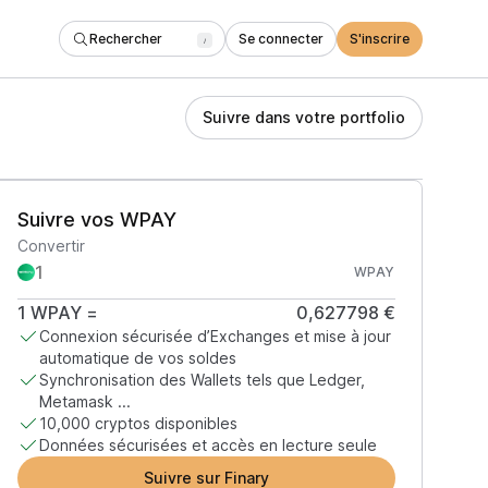
Rechercher
Se connecter
S'inscrire
/
Suivre dans votre portfolio
Suivre vos WPAY
Convertir
WPAY
1
WPAY
=
0,627798 €
Connexion sécurisée d’Exchanges et mise à jour
automatique de vos soldes
Synchronisation des Wallets tels que Ledger,
Metamask ...
10,000 cryptos disponibles
Données sécurisées et accès en lecture seule
Suivre sur Finary