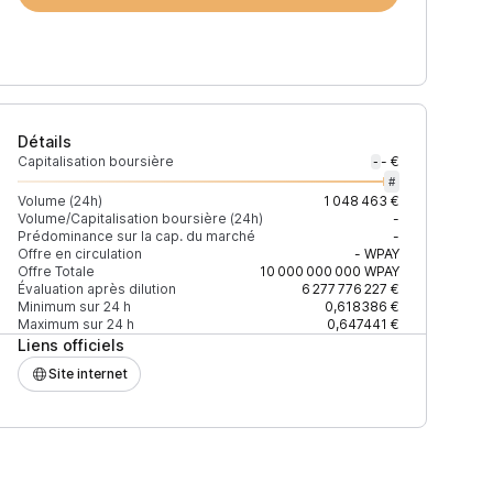
Détails
Capitalisation boursière
- €
-
#
Volume (24h)
1 048 463 €
Volume/Capitalisation boursière (24h)
-
Prédominance sur la cap. du marché
-
)
% du volume
Confiance
Mis à jour
Offre en circulation
-
WPAY
Offre Totale
10 000 000 000
WPAY
Évaluation après dilution
6 277 776 227 €
Minimum sur 24 h
0,618386 €
Maximum sur 24 h
0,647441 €
Liens officiels
$
99,89 %
Récemment
ÉLEVÉE
Site internet
$
0,11 %
Récemment
ÉLEVÉE