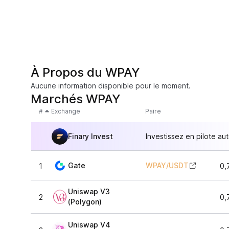
À Propos du WPAY
Aucune information disponible pour le moment.
Marchés WPAY
#
Exchange
Paire
Finary Invest
Investissez en pilote au
Gate
WPAY
/
USDT
1
0,
Uniswap V3
2
0,
(Polygon)
Uniswap V4