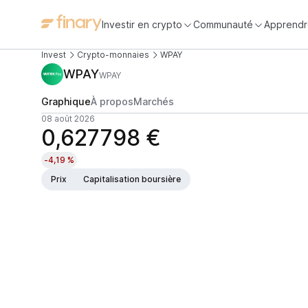
Investir en crypto
Communauté
Apprendr
Invest
Crypto-monnaies
WPAY
WPAY
WPAY
Graphique
À propos
Marchés
08 août 2026
0,627798 €
-4,19 %
Prix
Capitalisation boursière