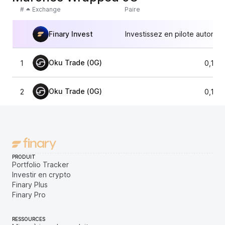
#
Exchange
Paire
Finary Invest
Investissez en pilote automat
Oku Trade (0G)
1
0,141
Oku Trade (0G)
2
0,141
PRODUIT
Portfolio Tracker
Investir en crypto
Finary Plus
Finary Pro
RESSOURCES