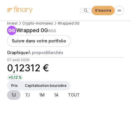
S'inscrire
Invest
Crypto-monnaies
Wrapped 0G
Wrapped 0G
W0G
Suivre dans votre portfolio
Graphique
À propos
Marchés
07 août 2026
0,12312 €
+0,12 %
Prix
Capitalisation boursière
1J
7J
1M
1A
TOUT