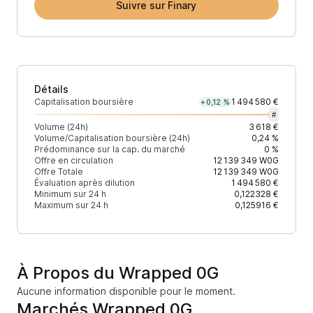
Suivre sur Finary
Détails
Capitalisation boursière
1 494 580 €
+0,12 %
#
Volume (24h)
3 618 €
Volume/Capitalisation boursière (24h)
0,24 %
Prédominance sur la cap. du marché
0 %
Offre en circulation
12 139 349
W0G
Offre Totale
12 139 349
W0G
Évaluation après dilution
1 494 580 €
Minimum sur 24 h
0,122328 €
Maximum sur 24 h
0,125916 €
À Propos du Wrapped 0G
Aucune information disponible pour le moment.
Marchés Wrapped 0G