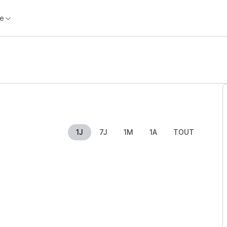
e
1J
7J
1M
1A
TOUT