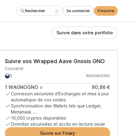
Rechercher
Se connecter
S'inscrire
/
Suivre dans votre portfolio
Suivre vos Wrapped Aave Gnosis GNO
Convertir
WAGNOGNO
1
WAGNOGNO
=
90,86 €
Connexion sécurisée d’Exchanges et mise à jour
automatique de vos soldes
Synchronisation des Wallets tels que Ledger,
Metamask ...
10,000 cryptos disponibles
Données sécurisées et accès en lecture seule
Suivre sur Finary