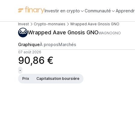
Investir en crypto
Communauté
Apprendr
Invest
Crypto-monnaies
Wrapped Aave Gnosis GNO
Wrapped Aave Gnosis GNO
WAGNOGNO
Graphique
À propos
Marchés
07 août 2026
90,86 €
-
Prix
Capitalisation boursière