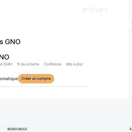
is GNO
GNO
e (24h)
% du volume
Confiance
Mis à jour
tomatique
Créer un compte
RESSOURCES
À