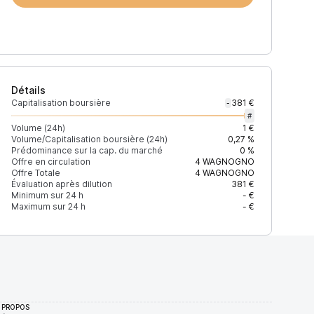
Détails
Capitalisation boursière
381 €
-
#
Volume (24h)
1 €
Volume/Capitalisation boursière (24h)
0,27 %
Prédominance sur la cap. du marché
0 %
Offre en circulation
4
WAGNOGNO
Offre Totale
4
WAGNOGNO
Évaluation après dilution
381 €
Minimum sur 24 h
- €
Maximum sur 24 h
- €
 PROPOS