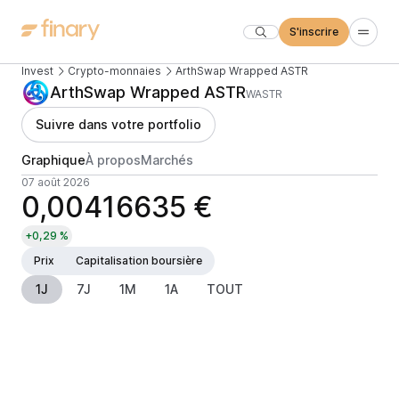
S'inscrire
Invest
Crypto-monnaies
ArthSwap Wrapped ASTR
ArthSwap Wrapped ASTR
WASTR
Suivre dans votre portfolio
Graphique
À propos
Marchés
07 août 2026
0,00416635 €
+0,29 %
Prix
Capitalisation boursière
1J
7J
1M
1A
TOUT