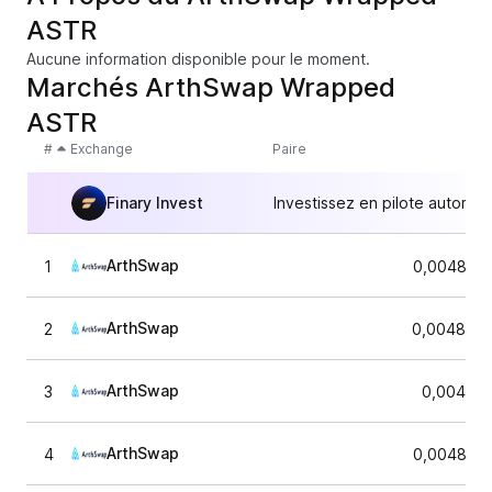
ASTR
Aucune information disponible pour le moment.
Marchés ArthSwap Wrapped
ASTR
#
Exchange
Paire
Finary Invest
Investissez en pilote automat
ArthSwap
1
0,0048070
ArthSwap
2
0,0048447
ArthSwap
3
0,004843
ArthSwap
4
0,0048070