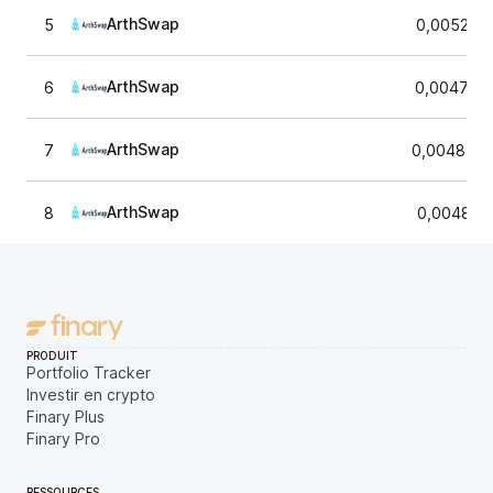
ArthSwap
5
0,005226
ArthSwap
6
0,004784
ArthSwap
7
0,0048550
ArthSwap
8
0,004811
PRODUIT
Portfolio Tracker
Investir en crypto
Finary Plus
Finary Pro
RESSOURCES