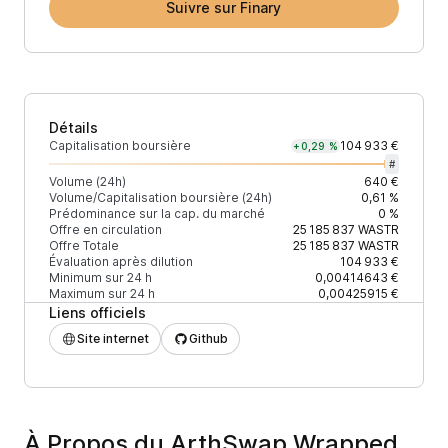
Suivre sur Finary
Détails
Capitalisation boursière
104 933 €
+0,29 %
#
Volume (24h)
640 €
Volume/Capitalisation boursière (24h)
0,61 %
Prédominance sur la cap. du marché
0 %
Offre en circulation
25 185 837
WASTR
Offre Totale
25 185 837
WASTR
Évaluation après dilution
104 933 €
Minimum sur 24 h
0,00414643 €
Maximum sur 24 h
0,00425915 €
Liens officiels
Site internet
Github
À Propos du ArthSwap Wrapped