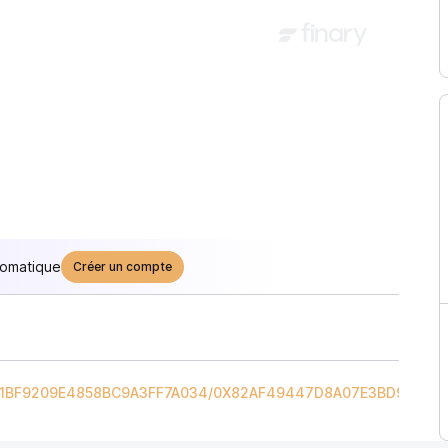
tomatique
Créer un compte
1BF9209E4858BC9A3FF7A034
/
0X82AF49447D8A07E3BD95BD0D