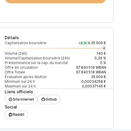
Détails
Capitalisation boursière
35 909 €
+6,14 %
#
Volume (24h)
140 €
Volume/Capitalisation boursière (24h)
0,39 %
Prédominance sur la cap. du marché
0 %
Prix
+2% depth
Offre en circulation
97 840 518
WBAN
Offre Totale
97 840 518
WBAN
Évaluation après dilution
35 909 €
Minimum sur 24 h
0,00034268 €
Maximum sur 24 h
0,00037146 €
Liens officiels
0,00042294 $
175 $
Site internet
Github
Social
56F35241523FBAB1
Reddit
0,00042865 $
141 $