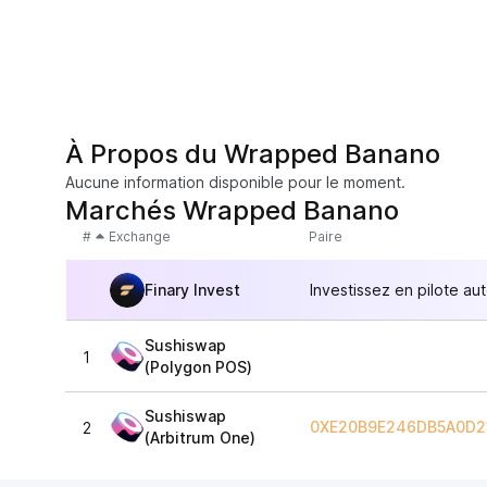
À Propos du Wrapped Banano
Aucune information disponible pour le moment.
Marchés Wrapped Banano
#
Exchange
Paire
Finary Invest
Investissez en pilote au
Sushiswap
1
(Polygon POS)
Sushiswap
0XE20B9E246DB5A0D2
2
(Arbitrum One)