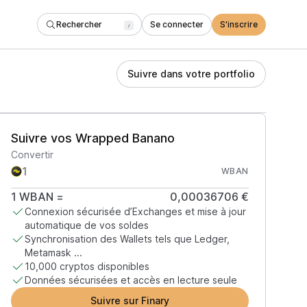
Rechercher
Se connecter
S'inscrire
/
Suivre dans votre portfolio
Suivre vos Wrapped Banano
Convertir
WBAN
1
WBAN
=
0,00036706 €
Connexion sécurisée d’Exchanges et mise à jour
automatique de vos soldes
Synchronisation des Wallets tels que Ledger,
Metamask ...
10,000 cryptos disponibles
Données sécurisées et accès en lecture seule
Suivre sur Finary