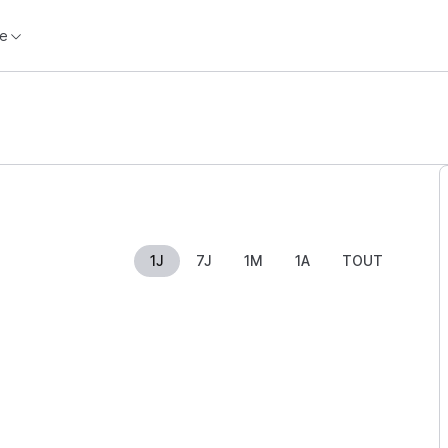
e
1J
7J
1M
1A
TOUT