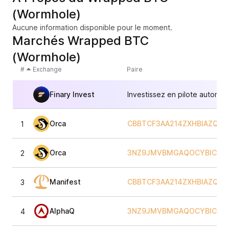
(Wormhole)
Aucune information disponible pour le moment.
Marchés Wrapped BTC
(Wormhole)
#
Exchange
Paire
Finary Invest
Investissez en pilote automat
Orca
CBBTCF3AA214ZXHBIAZQW
1
Orca
3NZ9JMVBMGAQOCYBIC2C
2
Manifest
CBBTCF3AA214ZXHBIAZQW
3
AlphaQ
3NZ9JMVBMGAQOCYBIC2C
4