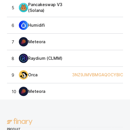
Pancakeswap V3
5
(Solana)
Humidifi
6
Meteora
7
Raydium (CLMM)
8
Orca
3NZ9JMVBMGAQOCYBIC2C
9
Meteora
10
PRODUIT