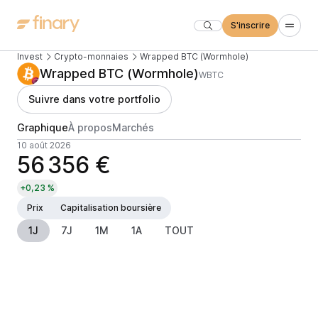
S'inscrire
Invest
Crypto-monnaies
Wrapped BTC (Wormhole)
Wrapped BTC (Wormhole)
WBTC
Suivre dans votre portfolio
Graphique
À propos
Marchés
10 août 2026
56 356 €
+0,23 %
Prix
Capitalisation boursière
1J
7J
1M
1A
TOUT