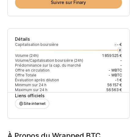
Suivre sur Finary
Détails
Capitalisation boursière
- €
-
#
Volume (24h)
1 859 525 €
Volume/Capitalisation boursière (24h)
-
Prédominance sur la cap. du marché
-
Offre en circulation
-
WBTC
Offre Totale
-
WBTC
Évaluation après dilution
-1 €
Minimum sur 24 h
56 157 €
Maximum sur 24 h
56 563 €
Liens officiels
Site internet
À Propos du Wrapped BTC