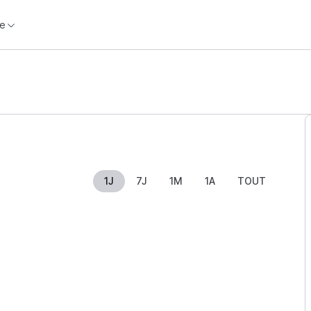
e
1J
7J
1M
1A
TOUT