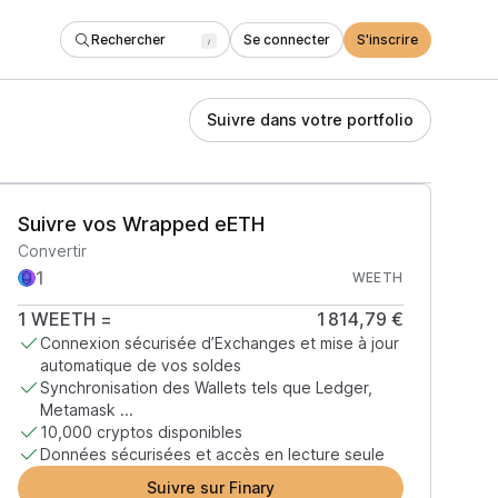
Rechercher
Se connecter
S'inscrire
/
Suivre dans votre portfolio
Suivre vos Wrapped eETH
Convertir
WEETH
1
WEETH
=
1 814,79 €
Connexion sécurisée d’Exchanges et mise à jour
automatique de vos soldes
Synchronisation des Wallets tels que Ledger,
Metamask ...
10,000 cryptos disponibles
Données sécurisées et accès en lecture seule
Suivre sur Finary