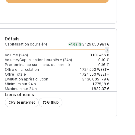
Détails
Capitalisation boursière
3 129 653 981 €
+1,69 %
#
Volume (24h)
3 181 456 €
Volume/Capitalisation boursière (24h)
0,10 %
Prédominance sur la cap. du marché
0,16 %
)
% du volume
Confiance
Mis à jour
Offre en circulation
1 724 550
WEETH
Offre Totale
1 724 550
WEETH
Évaluation après dilution
3 130 005 179 €
Minimum sur 24 h
1 775,18 €
Maximum sur 24 h
1 832,37 €
Liens officiels
$
73,78 %
Récemment
ÉLEVÉE
Site internet
Github
$
22,52 %
Récemment
ÉLEVÉE
$
2,01 %
Récemment
ÉLEVÉE