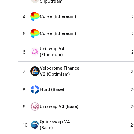
SlipStream
Curve (Ethereum)
4
2
Curve (Ethereum)
5
2
Uniswap V4
6
2
(Ethereum)
Velodrome Finance
7
2
V2 (Optimism)
Fluid (Base)
8
2
Uniswap V3 (Base)
9
2
Quickswap V4
10
2
(Base)