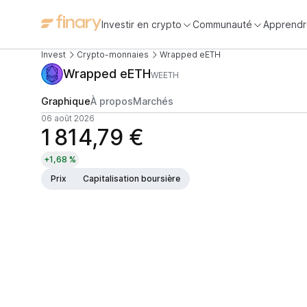
Investir en crypto
Communauté
Apprendr
Invest
Crypto-monnaies
Wrapped eETH
Wrapped eETH
WEETH
Graphique
À propos
Marchés
06 août 2026
1 814,79 €
+1,68 %
Prix
Capitalisation boursière