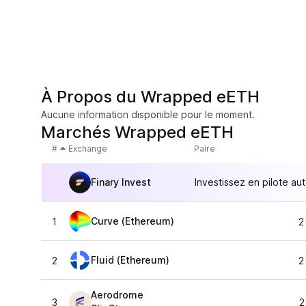
À Propos du Wrapped eETH
Aucune information disponible pour le moment.
Marchés Wrapped eETH
#
Exchange
Paire
Finary Invest
Investissez en pilote au
Curve (Ethereum)
1
2
Fluid (Ethereum)
2
2
Aerodrome
3
2