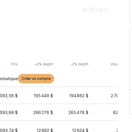
Prix
+2% depth
-2% depth
Volume (24h
tomatique
Créer un compte
 093,56 $
195 449 $
194 862 $
2 708 142 
 093,99 $
266 276 $
265 476 $
826 697 
 093,74 $
12 662 $
12 624 $
73 853 