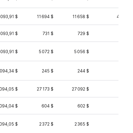
 093,91 $
11 694 $
11 658 $
45 572 
 093,91 $
731 $
729 $
5 031 
 093,91 $
5 072 $
5 056 $
3 387 
 094,34 $
245 $
244 $
2 994 
 094,05 $
27 173 $
27 092 $
2 172 
 094,04 $
604 $
602 $
1 610 
 094,05 $
2 372 $
2 365 $
406 