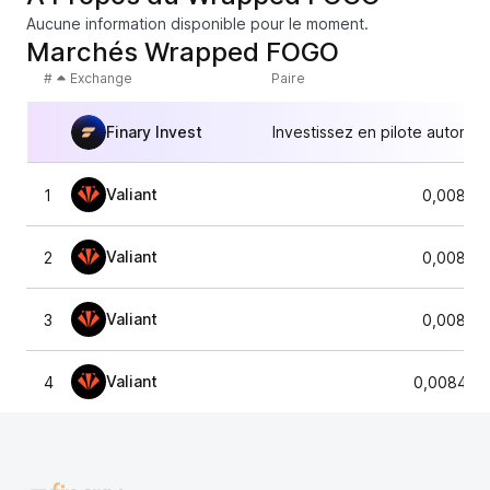
Aucune information disponible pour le moment.
Marchés Wrapped FOGO
#
Exchange
Paire
Finary Invest
Investissez en pilote automat
Valiant
1
0,00837
Valiant
2
0,00837
Valiant
3
0,00837
Valiant
4
0,008433