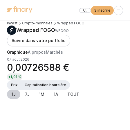
S'inscrire
Invest
Crypto-monnaies
Wrapped FOGO
Wrapped FOGO
WFOGO
Suivre dans votre portfolio
Graphique
À propos
Marchés
07 août 2026
0,00726588 €
+1,91 %
Prix
Capitalisation boursière
1J
7J
1M
1A
TOUT