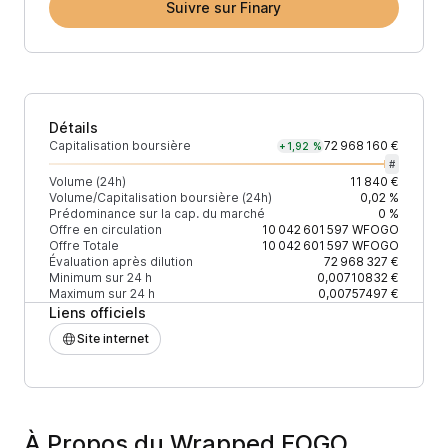
Suivre sur Finary
Détails
Capitalisation boursière
72 968 160 €
+1,92 %
#
Volume (24h)
11 840 €
Volume/Capitalisation boursière (24h)
0,02 %
Prédominance sur la cap. du marché
0 %
Offre en circulation
10 042 601 597
WFOGO
Offre Totale
10 042 601 597
WFOGO
Évaluation après dilution
72 968 327 €
Minimum sur 24 h
0,00710832 €
Maximum sur 24 h
0,00757497 €
Liens officiels
Site internet
À Propos du Wrapped FOGO