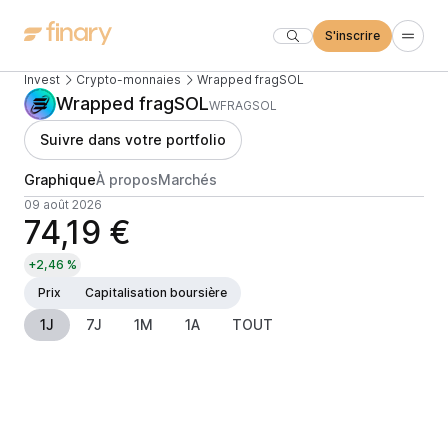
S'inscrire
Invest
Crypto-monnaies
Wrapped fragSOL
Wrapped fragSOL
WFRAGSOL
Suivre dans votre portfolio
Graphique
À propos
Marchés
09 août 2026
74,19 €
+2,46 %
Prix
Capitalisation boursière
1J
7J
1M
1A
TOUT