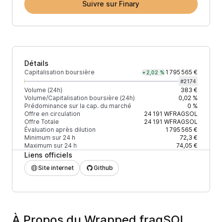
Suivre sur Finary
Détails
Capitalisation boursière
1 795 565 €
+2,02 %
#
2174
Volume (24h)
383 €
Volume/Capitalisation boursière (24h)
0,02 %
Prédominance sur la cap. du marché
0 %
Offre en circulation
24 191
WFRAGSOL
Offre Totale
24 191
WFRAGSOL
Évaluation après dilution
1 795 565 €
Minimum sur 24 h
72,3 €
Maximum sur 24 h
74,05 €
Liens officiels
Site internet
Github
À Propos du Wrapped fragSOL