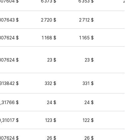
307604 $
6 373 $
6 353 $
26 592 
307643 $
2 720 $
2 712 $
5 039 
307624 $
1 168 $
1 165 $
4 951 
307624 $
23 $
23 $
1 143 
313842 $
332 $
331 $
873 
,31766 $
24 $
24 $
79 
0,31017 $
123 $
122 $
50 
307624 $
26 $
26 $
41 