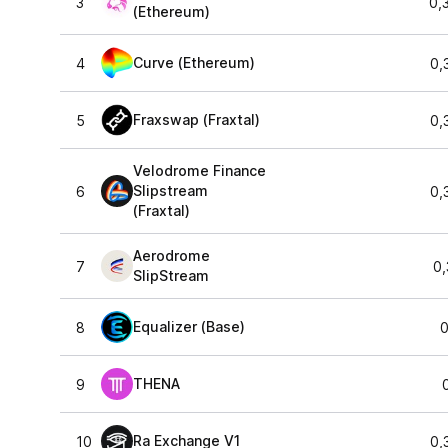
3
0,
(Ethereum)
Curve (Ethereum)
4
0,
Fraxswap (Fraxtal)
5
0,
Velodrome Finance
Slipstream
6
0,
(Fraxtal)
Aerodrome
7
0,
SlipStream
Equalizer (Base)
8
0
THENA
9
Ra Exchange V1
10
0,