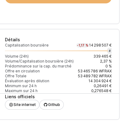
Détails
Capitalisation boursière
14 298 507 €
-1,17 %
#
Volume (24h)
339 465 €
Volume/Capitalisation boursière (24h)
2,37 %
Prédominance sur la cap. du marché
0 %
)
% du volume
Confiance
Mis à jour
Offre en circulation
53 465 786
WFRAX
Offre Totale
53 489 782
WFRAX
Évaluation après dilution
14 304 924 €
Minimum sur 24 h
0,26491 €
Maximum sur 24 h
0,276548 €
Liens officiels
$
53,64 %
Récemment
ÉLEVÉE
Site internet
Github
$
36,48 %
Récemment
ÉLEVÉE