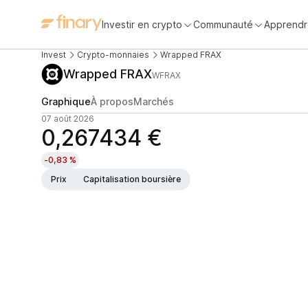
Investir en crypto
Communauté
Apprendr
Invest
Crypto-monnaies
Wrapped FRAX
Wrapped FRAX
WFRAX
Graphique
À propos
Marchés
07 août 2026
0,267434 €
-0,83 %
Prix
Capitalisation boursière