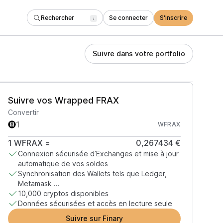
Rechercher
Se connecter
S'inscrire
/
Suivre dans votre portfolio
Suivre vos Wrapped FRAX
Convertir
WFRAX
1
WFRAX
=
0,267434 €
Connexion sécurisée d’Exchanges et mise à jour
automatique de vos soldes
Synchronisation des Wallets tels que Ledger,
Metamask ...
10,000 cryptos disponibles
Données sécurisées et accès en lecture seule
Suivre sur Finary