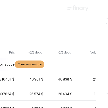
Prix
+2% depth
-2% depth
Volume (24h
tomatique
Créer un compte
310401 $
40 961 $
40 838 $
210 485 
307624 $
26 574 $
26 494 $
143 137 