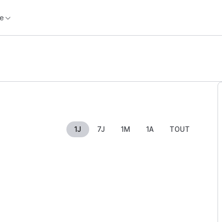
e
1J
7J
1M
1A
TOUT