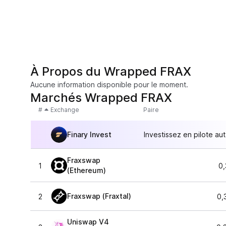
À Propos du Wrapped FRAX
Aucune information disponible pour le moment.
Marchés Wrapped FRAX
#
Exchange
Paire
Finary Invest
Investissez en pilote au
Fraxswap
1
0,
(Ethereum)
Fraxswap (Fraxtal)
2
0,
Uniswap V4