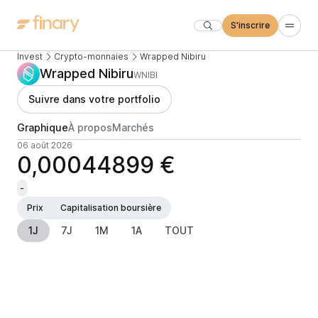
S'inscrire
Invest
Crypto-monnaies
Wrapped Nibiru
Wrapped Nibiru
WNIBI
Suivre dans votre portfolio
Graphique
À propos
Marchés
06 août 2026
0,00044899 €
-
Prix
Capitalisation boursière
1J
7J
1M
1A
TOUT