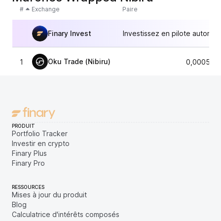
#
Exchange
Paire
Finary Invest
Investissez en pilote automat
Oku Trade (Nibiru)
1
0,000518
PRODUIT
Portfolio Tracker
Investir en crypto
Finary Plus
Finary Pro
RESSOURCES
Mises à jour du produit
Blog
Calculatrice d'intérêts composés