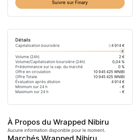
Suivre sur Finary
Détails
Capitalisation boursière
4 914 €
-
#
Volume (24h)
2 €
Volume/Capitalisation boursière (24h)
0,04 %
Prédominance sur la cap. du marché
0 %
Offre en circulation
10 945 425
WNIBI
Offre Totale
10 945 425
WNIBI
Évaluation après dilution
4 914 €
Minimum sur 24 h
- €
Maximum sur 24 h
- €
À Propos du Wrapped Nibiru
Aucune information disponible pour le moment.
Marchés Wrapped Nibiru