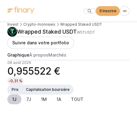
S'inscrire
Invest
Crypto-monnaies
Wrapped Staked USDT
Wrapped Staked USDT
WSTUSDT
Suivre dans votre portfolio
Graphique
À propos
Marchés
08 août 2026
0,955522 €
-0,31 %
Prix
Capitalisation boursière
1J
7J
1M
1A
TOUT