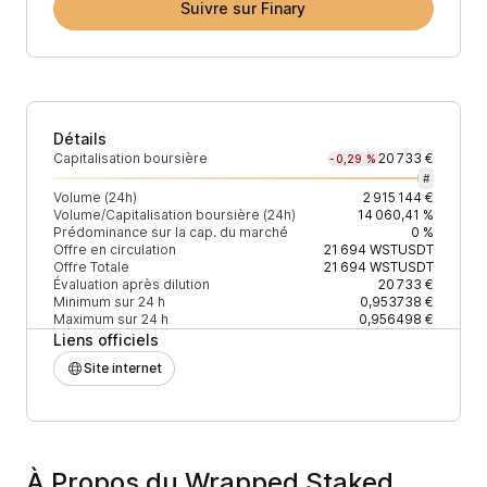
Suivre sur Finary
Détails
Capitalisation boursière
20 733 €
-0,29 %
#
Volume (24h)
2 915 144 €
Volume/Capitalisation boursière (24h)
14 060,41 %
Prédominance sur la cap. du marché
0 %
Offre en circulation
21 694
WSTUSDT
Offre Totale
21 694
WSTUSDT
Évaluation après dilution
20 733 €
Minimum sur 24 h
0,953738 €
Maximum sur 24 h
0,956498 €
Liens officiels
Site internet
À Propos du Wrapped Staked