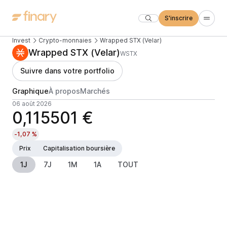
S'inscrire
Invest
Crypto-monnaies
Wrapped STX (Velar)
Wrapped STX (Velar)
WSTX
Suivre dans votre portfolio
Graphique
À propos
Marchés
06 août 2026
0,115501 €
-1,07 %
Prix
Capitalisation boursière
1J
7J
1M
1A
TOUT