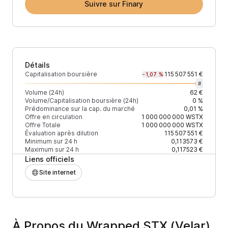
Suivre sur Finary
Détails
Capitalisation boursière
115 507 551 €
-1,07 %
#
Volume (24h)
62 €
Volume/Capitalisation boursière (24h)
0 %
Prédominance sur la cap. du marché
0,01 %
Offre en circulation
1 000 000 000
WSTX
Offre Totale
1 000 000 000
WSTX
Évaluation après dilution
115 507 551 €
Minimum sur 24 h
0,113573 €
Maximum sur 24 h
0,117523 €
Liens officiels
Site internet
À Propos du Wrapped STX (Velar)