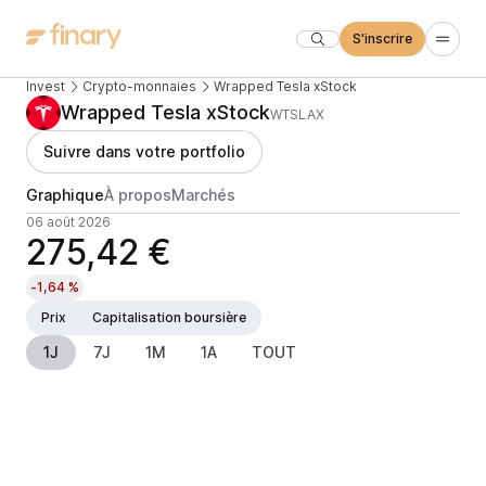
S'inscrire
Invest
Crypto-monnaies
Wrapped Tesla xStock
Wrapped Tesla xStock
WTSLAX
Suivre dans votre portfolio
Graphique
À propos
Marchés
06 août 2026
275,42 €
-1,64 %
Prix
Capitalisation boursière
1J
7J
1M
1A
TOUT