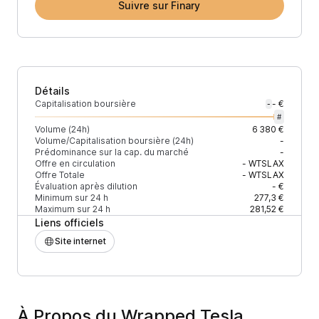
Suivre sur Finary
Détails
Capitalisation boursière
- €
-
#
Volume (24h)
6 380 €
Volume/Capitalisation boursière (24h)
-
Prédominance sur la cap. du marché
-
Offre en circulation
-
WTSLAX
Offre Totale
-
WTSLAX
Évaluation après dilution
- €
Minimum sur 24 h
277,3 €
Maximum sur 24 h
281,52 €
Liens officiels
Site internet
À Propos du Wrapped Tesla