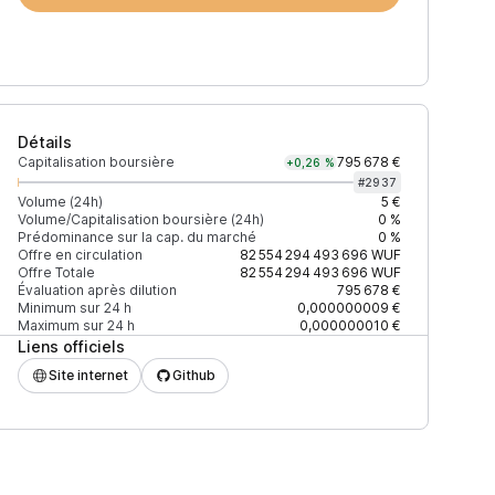
Détails
Capitalisation boursière
795 678 €
+0,26 %
#
2937
Volume (24h)
5 €
Volume/Capitalisation boursière (24h)
0 %
Prédominance sur la cap. du marché
0 %
Prix
+2% depth
-2% depth
Offre en circulation
82 554 294 493 696
WUF
Offre Totale
82 554 294 493 696
WUF
Évaluation après dilution
795 678 €
Minimum sur 24 h
0,000000009 €
Maximum sur 24 h
0,000000010 €
Liens officiels
0,00000001 $
644 $
642 $
Site internet
Github
11111111112
0,00000001 $
1 530 $
1 526 $
0,00000001 $
246 $
246 $