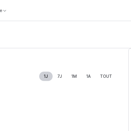
e
1J
7J
1M
1A
TOUT