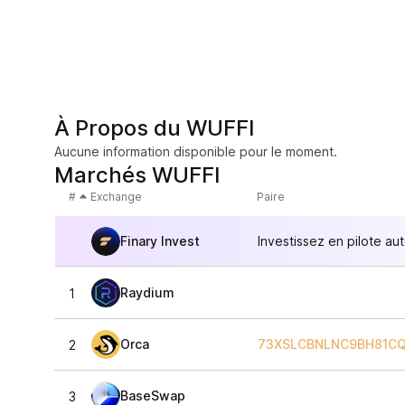
À Propos du WUFFI
Aucune information disponible pour le moment.
Marchés WUFFI
#
Exchange
Paire
Finary Invest
Investissez en pilote au
Raydium
1
Orca
73XSLCBNLNC9BH81C
2
BaseSwap
3