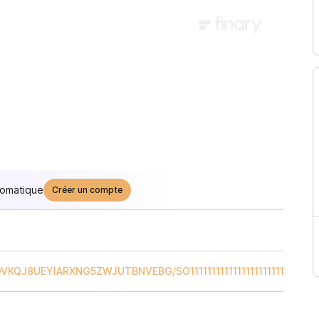
tomatique
Créer un compte
QVKQJ8UEYIARXNG5ZWJUTBNVEBG
/
SO111111111111111111111111111111