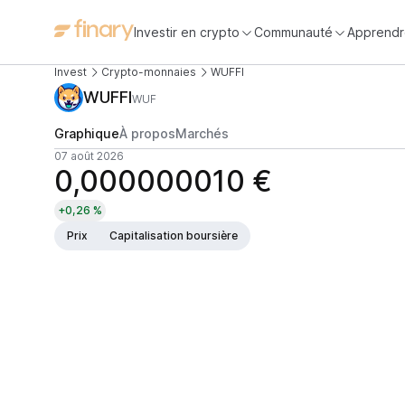
Investir en crypto
Communauté
Apprendr
Invest
Crypto-monnaies
WUFFI
WUFFI
WUF
Graphique
À propos
Marchés
07 août 2026
0,000000010 €
+0,26 %
Prix
Capitalisation boursière