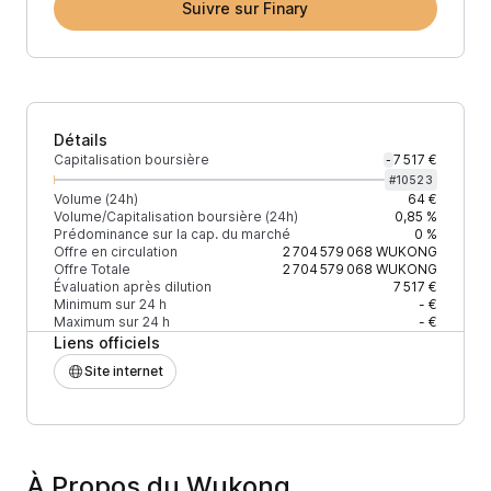
Suivre sur Finary
Détails
Capitalisation boursière
7 517 €
-
#
10523
Volume (24h)
64 €
Volume/Capitalisation boursière (24h)
0,85 %
Prédominance sur la cap. du marché
0 %
Offre en circulation
2 704 579 068
WUKONG
Offre Totale
2 704 579 068
WUKONG
Évaluation après dilution
7 517 €
Minimum sur 24 h
- €
Maximum sur 24 h
- €
Liens officiels
Site internet
À Propos du Wukong