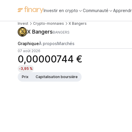
Investir en crypto
Communauté
Apprendr
Invest
Crypto-monnaies
X Bangers
X Bangers
BANGERS
Graphique
À propos
Marchés
07 août 2026
0,00000744 €
-3,95 %
Prix
Capitalisation boursière