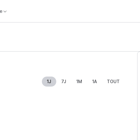
e
1J
7J
1M
1A
TOUT