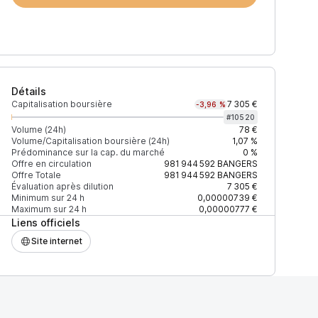
Détails
Capitalisation boursière
7 305 €
-3,96 %
#
10520
Volume (24h)
78 €
Volume/Capitalisation boursière (24h)
1,07 %
Prédominance sur la cap. du marché
0 %
)
% du volume
Confiance
Mis à jour
Offre en circulation
981 944 592
BANGERS
Offre Totale
981 944 592
BANGERS
Évaluation après dilution
7 305 €
Minimum sur 24 h
0,00000739 €
Maximum sur 24 h
0,00000777 €
Liens officiels
$
100 %
Récemment
ÉLEVÉE
Site internet