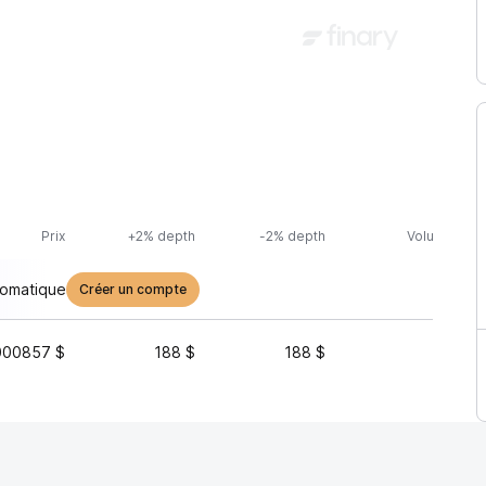
Prix
+2% depth
-2% depth
Volume (24h
tomatique
Créer un compte
000857 $
188 $
188 $
90 