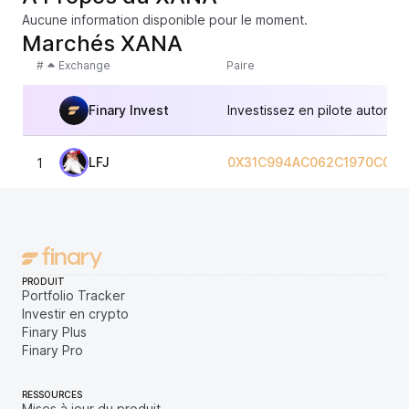
Aucune information disponible pour le moment.
Marchés XANA
#
Exchange
Paire
Finary Invest
Investissez en pilote automat
LFJ
0X31C994AC062C1970C086
1
PRODUIT
Portfolio Tracker
Investir en crypto
Finary Plus
Finary Pro
RESSOURCES
Mises à jour du produit