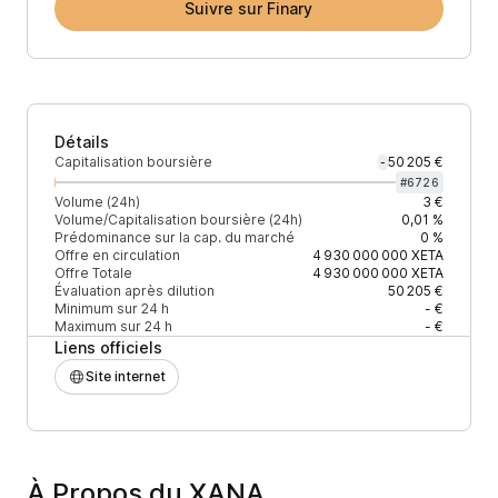
Suivre sur Finary
Détails
Capitalisation boursière
50 205 €
-
#
6726
Volume (24h)
3 €
Volume/Capitalisation boursière (24h)
0,01 %
Prédominance sur la cap. du marché
0 %
Offre en circulation
4 930 000 000
XETA
Offre Totale
4 930 000 000
XETA
Évaluation après dilution
50 205 €
Minimum sur 24 h
- €
Maximum sur 24 h
- €
Liens officiels
Site internet
À Propos du XANA