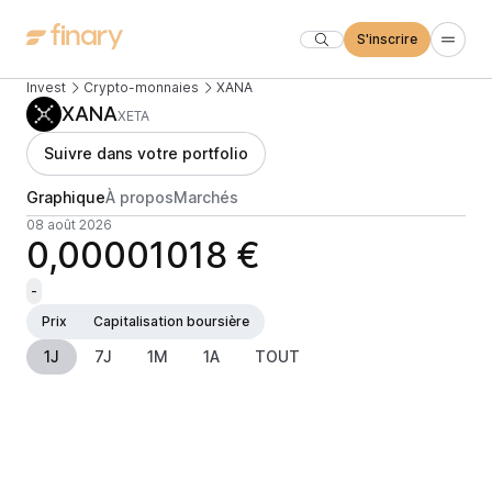
S'inscrire
Invest
Crypto-monnaies
XANA
XANA
XETA
Suivre dans votre portfolio
Graphique
À propos
Marchés
08 août 2026
0,00001018 €
-
Prix
Capitalisation boursière
1J
7J
1M
1A
TOUT