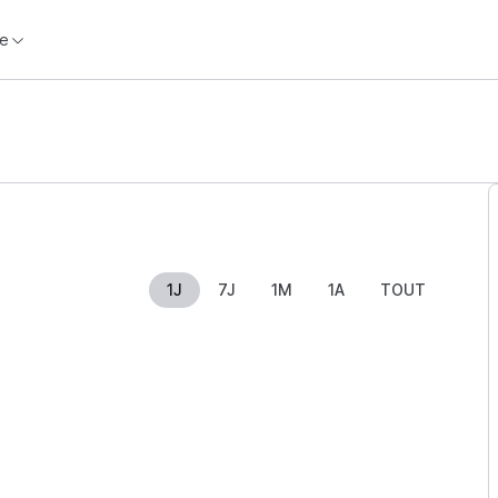
e
1J
7J
1M
1A
TOUT