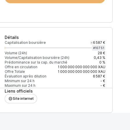
Détails
Capitalisation boursière
6 587 €
-
#
10751
Volume (24h)
28 €
Volume/Capitalisation boursière (24h)
0,43 %
Prédominance sur la cap. du marché
0 %
Prix
+2% depth
Offre en circulation
1 000 000 000 000 000
XAU
Offre Totale
1 000 000 000 000 000
XAU
Évaluation après dilution
6 587 €
Minimum sur 24 h
- €
Maximum sur 24 h
- €
Liens officiels
27EAD9083C756CC2
0,000000000008 $
170 $
Site internet