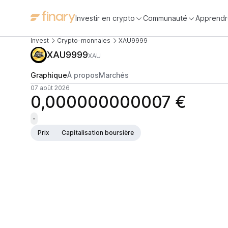
Investir en crypto
Communauté
Apprendr
Invest
Crypto-monnaies
XAU9999
XAU9999
XAU
Graphique
À propos
Marchés
07 août 2026
0,000000000007 €
-
Prix
Capitalisation boursière