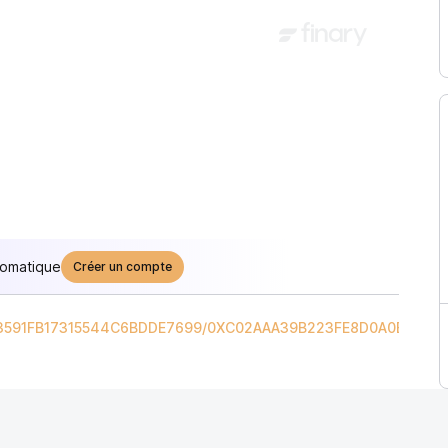
tomatique
Créer un compte
3591FB17315544C6BDDE7699
/
0XC02AAA39B223FE8D0A0E5C4F