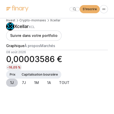
S'inscrire
Invest
Crypto-monnaies
Xcellar
Xcellar
XCL
Suivre dans votre portfolio
Graphique
À propos
Marchés
08 août 2026
0,00003586 €
-16,05 %
Prix
Capitalisation boursière
1J
7J
1M
1A
TOUT