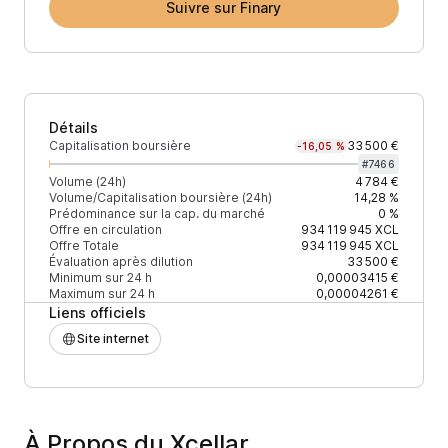
Suivre sur Finary
Détails
Capitalisation boursière
33 500 €
-16,05 %
#
7466
Volume (24h)
4 784 €
Volume/Capitalisation boursière (24h)
14,28 %
Prédominance sur la cap. du marché
0 %
Offre en circulation
934 119 945
XCL
Offre Totale
934 119 945
XCL
Évaluation après dilution
33 500 €
Minimum sur 24 h
0,00003415 €
Maximum sur 24 h
0,00004261 €
Liens officiels
Site internet
À Propos du Xcellar