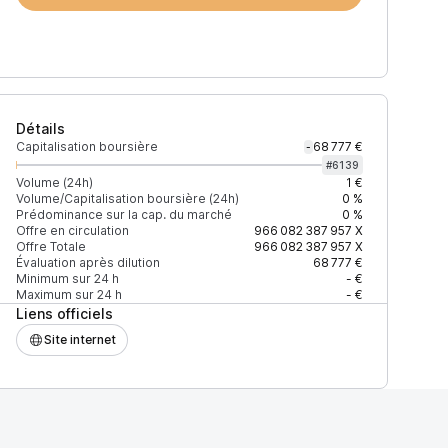
Détails
Capitalisation boursière
68 777 €
-
#
6139
Volume (24h)
1 €
Volume/Capitalisation boursière (24h)
0 %
Prédominance sur la cap. du marché
0 %
Prix
+2% depth
Offre en circulation
966 082 387 957
X
Offre Totale
966 082 387 957
X
Évaluation après dilution
68 777 €
Minimum sur 24 h
- €
Maximum sur 24 h
- €
Liens officiels
F27EAD9083C756CC2
0,00000008 $
1 174 $
Site internet