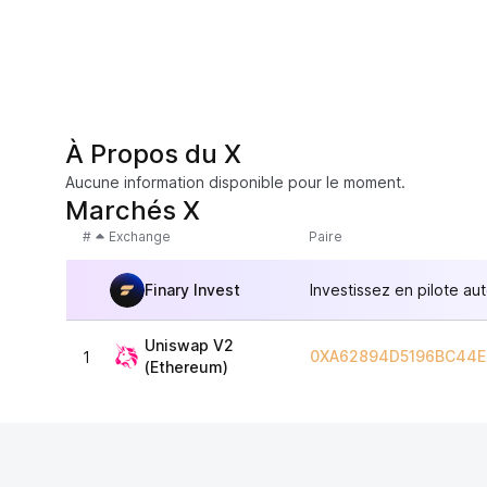
À Propos du X
Aucune information disponible pour le moment.
Marchés X
#
Exchange
Paire
Finary Invest
Investissez en pilote au
Uniswap V2
0XA62894D5196BC44E
1
(Ethereum)