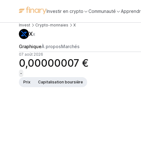
Investir en crypto
Communauté
Apprendr
Invest
Crypto-monnaies
X
X
X
Graphique
À propos
Marchés
07 août 2026
0,00000007 €
-
Prix
Capitalisation boursière