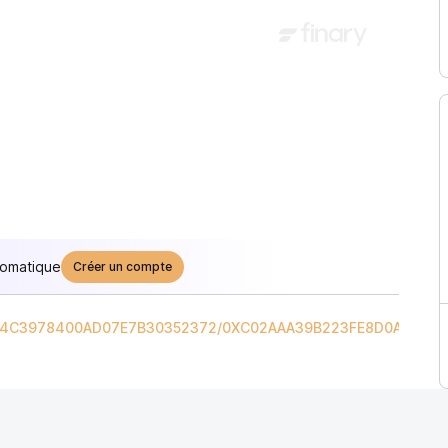
tomatique
Créer un compte
4C3978400AD07E7B30352372
/
0XC02AAA39B223FE8D0A0E5C4