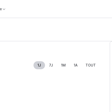
e
1J
7J
1M
1A
TOUT