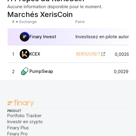
Aucune information disponible pour le moment.
Marchés XerisCoin
#
Exchange
Paire
Finary Invest
Investissez en pilote automat
KCEX
XERIS
/
USDT
1
0,002982
PumpSwap
2
0,0029656
PRODUIT
Portfolio Tracker
Investir en crypto
Finary Plus
Finary Pro