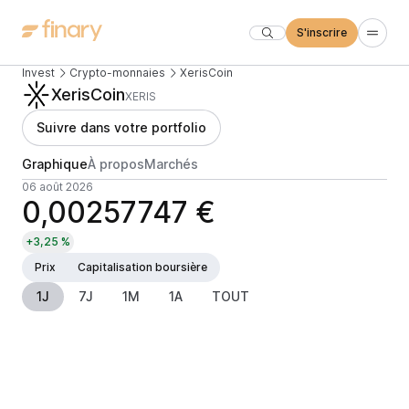
S'inscrire
Invest
Crypto-monnaies
XerisCoin
XerisCoin
XERIS
Suivre dans votre portfolio
Graphique
À propos
Marchés
06 août 2026
0,00257747 €
+3,25 %
Prix
Capitalisation boursière
1J
7J
1M
1A
TOUT