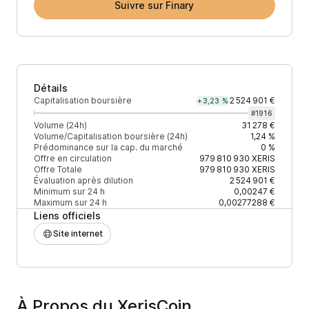
Suivre sur Finary
Détails
Capitalisation boursière
2 524 901 €
+3,23 %
#
1916
Volume (24h)
31 278 €
Volume/Capitalisation boursière (24h)
1,24 %
Prédominance sur la cap. du marché
0 %
Offre en circulation
979 810 930
XERIS
Offre Totale
979 810 930
XERIS
Évaluation après dilution
2 524 901 €
Minimum sur 24 h
0,00247 €
Maximum sur 24 h
0,00277288 €
Liens officiels
Site internet
À Propos du XerisCoin