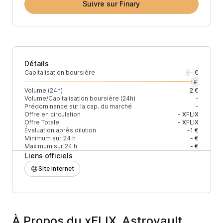
Suivre sur Finary
Détails
Capitalisation boursière
- €
-
#
Volume (24h)
2 €
Volume/Capitalisation boursière (24h)
-
Prédominance sur la cap. du marché
-
Offre en circulation
-
XFLIX
Offre Totale
-
XFLIX
Évaluation après dilution
-1 €
Minimum sur 24 h
- €
Maximum sur 24 h
- €
Liens officiels
Site internet
À Propos du xFLIX_Astrovault