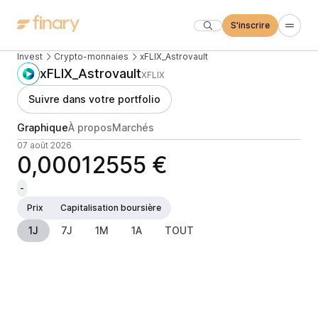
S'inscrire
Invest
Crypto-monnaies
xFLIX_Astrovault
xFLIX_Astrovault
XFLIX
Suivre dans votre portfolio
Graphique
À propos
Marchés
07 août 2026
0,00012555 €
-
Prix
Capitalisation boursière
1J
7J
1M
1A
TOUT