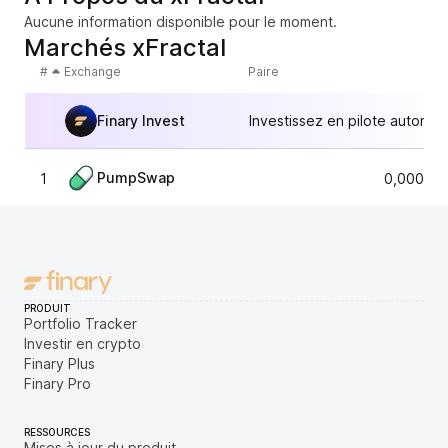
Aucune information disponible pour le moment.
Marchés xFractal
#
Exchange
Paire
Finary Invest
Investissez en pilote automat
PumpSwap
1
0,000006
PRODUIT
Portfolio Tracker
Investir en crypto
Finary Plus
Finary Pro
RESSOURCES
Mises à jour du produit