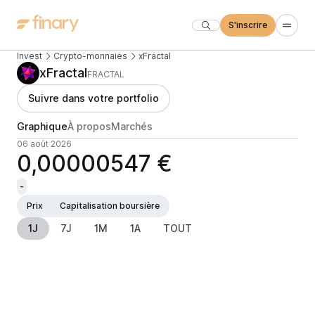
S'inscrire
Invest
Crypto-monnaies
xFractal
xFractal
FRACTAL
Suivre dans votre portfolio
Graphique
À propos
Marchés
06 août 2026
0,00000547 €
-
Prix
Capitalisation boursière
1J
7J
1M
1A
TOUT