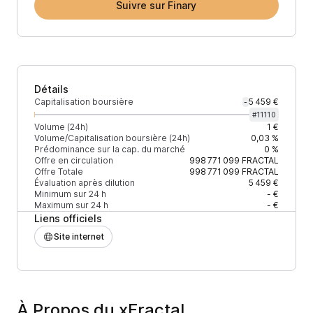
Suivre sur Finary
Détails
Capitalisation boursière
5 459 €
-
#
11110
Volume (24h)
1 €
Volume/Capitalisation boursière (24h)
0,03 %
Prédominance sur la cap. du marché
0 %
Offre en circulation
998 771 099
FRACTAL
Offre Totale
998 771 099
FRACTAL
Évaluation après dilution
5 459 €
Minimum sur 24 h
- €
Maximum sur 24 h
- €
Liens officiels
Site internet
À Propos du xFractal