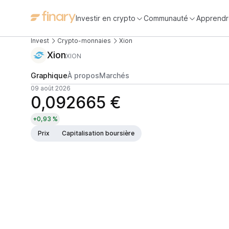
Investir en crypto
Communauté
Apprendr
Invest
Crypto-monnaies
Xion
Xion
XION
Graphique
À propos
Marchés
09 août 2026
0,092665 €
+0,93 %
Prix
Capitalisation boursière