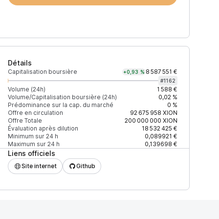
Détails
Capitalisation boursière
8 587 551 €
+0,93 %
#
1162
Volume (24h)
1 588 €
Volume/Capitalisation boursière (24h)
0,02 %
Prédominance sur la cap. du marché
0 %
Offre en circulation
92 675 958
XION
Offre Totale
200 000 000
XION
Évaluation après dilution
18 532 425 €
Minimum sur 24 h
0,089921 €
Maximum sur 24 h
0,139698 €
Liens officiels
BC/498A0751C798A0D9A389AA3691123DADA57DAA4FE165D5C75
Site internet
Github