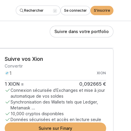
Rechercher
Se connecter
S'inscrire
/
Suivre dans votre portfolio
Suivre vos Xion
Convertir
XION
1
XION
=
0,092665 €
Connexion sécurisée d’Exchanges et mise à jour
automatique de vos soldes
Synchronisation des Wallets tels que Ledger,
Metamask ...
10,000 cryptos disponibles
Données sécurisées et accès en lecture seule
Suivre sur Finary