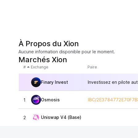
À Propos du Xion
Aucune information disponible pour le moment.
Marchés Xion
#
Exchange
Paire
Finary Invest
Investissez en pilote au
Osmosis
IBC/2E3784772E70F7
1
Uniswap V4 (Base)
2