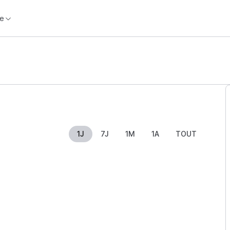
e
1J
7J
1M
1A
TOUT