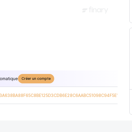
tomatique
Créer un compte
B3A638BA88F65C8BE125D3CDB6E28C6AABC51098C94F5E16A5
/
I