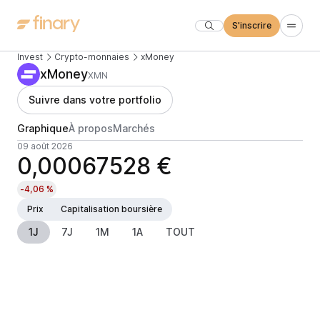
S'inscrire
Invest
Crypto-monnaies
xMoney
xMoney
XMN
Suivre dans votre portfolio
Graphique
À propos
Marchés
09 août 2026
0,00067528 €
-4,06 %
Prix
Capitalisation boursière
1J
7J
1M
1A
TOUT