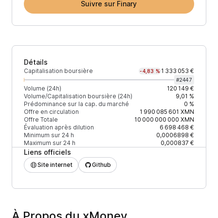
Suivre sur Finary
Détails
Capitalisation boursière
1 333 053 €
-4,83 %
#
2447
Volume (24h)
120 149 €
Volume/Capitalisation boursière (24h)
9,01 %
Prédominance sur la cap. du marché
0 %
Offre en circulation
1 990 085 601
XMN
Offre Totale
10 000 000 000
XMN
Évaluation après dilution
6 698 468 €
Minimum sur 24 h
0,0006898 €
Maximum sur 24 h
0,000837 €
Liens officiels
Site internet
Github
À Propos du xMoney