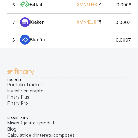
Bitkub
XMN
/
THB
6
0,000819
Kraken
XMN
/
EUR
7
0,0007863
Bluefin
8
0,0007714
PRODUIT
Portfolio Tracker
Investir en crypto
Finary Plus
Finary Pro
RESSOURCES
Mises à jour du produit
Blog
Calculatrice d'intérêts composés