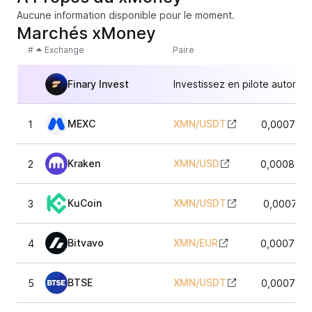
Aucune information disponible pour le moment.
Marchés xMoney
#
Exchange
Paire
Finary Invest
Investissez en pilote automat
MEXC
XMN
/
USDT
1
0,0007595
Kraken
XMN
/
USD
2
0,0008004
KuCoin
XMN
/
USDT
3
0,000798
Bitvavo
XMN
/
EUR
4
0,0007805
BTSE
XMN
/
USDT
5
0,0007595