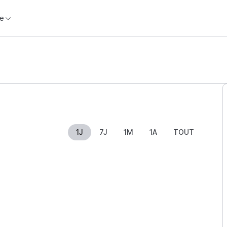
e
1J
7J
1M
1A
TOUT