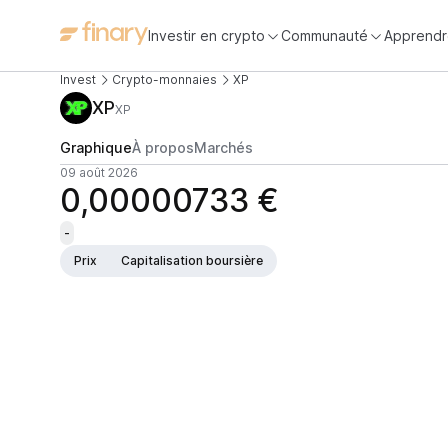
Investir en crypto
Communauté
Apprendr
Invest
Crypto-monnaies
XP
XP
XP
Graphique
À propos
Marchés
09 août 2026
0,00000733 €
-
Prix
Capitalisation boursière