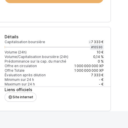
Détails
Capitalisation boursière
7 333 €
-
#
10590
Volume (24h)
10 €
Volume/Capitalisation boursière (24h)
0,14 %
Prédominance sur la cap. du marché
0 %
)
% du volume
Confiance
Mis à jour
Offre en circulation
1 000 000 000
XP
Offre Totale
1 000 000 000
XP
Évaluation après dilution
7 333 €
Minimum sur 24 h
- €
Maximum sur 24 h
- €
Liens officiels
$
100 %
Récemment
ÉLEVÉE
Site internet