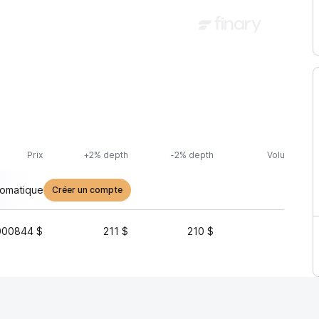
Prix
+2% depth
-2% depth
Volume (24h
tomatique
Créer un compte
000844 $
211 $
210 $
12 