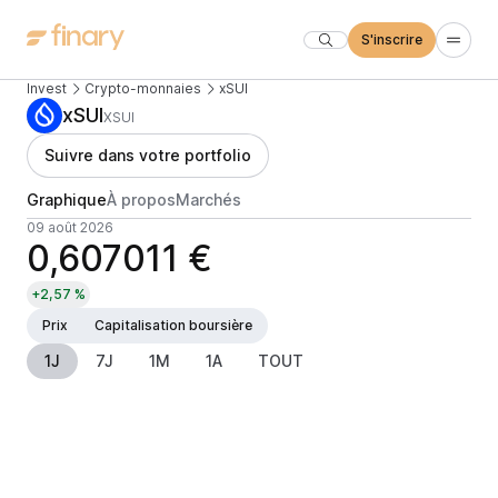
S'inscrire
Invest
Crypto-monnaies
xSUI
xSUI
XSUI
Suivre dans votre portfolio
Graphique
À propos
Marchés
09 août 2026
0,607011 €
+2,57 %
Prix
Capitalisation boursière
1J
7J
1M
1A
TOUT