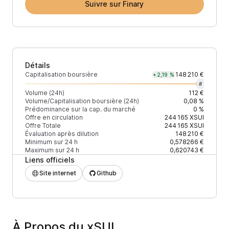
Suivre sur Finary
Détails
Capitalisation boursière
148 210 €
+2,19 %
#
Volume (24h)
112 €
Volume/Capitalisation boursière (24h)
0,08 %
Prédominance sur la cap. du marché
0 %
Offre en circulation
244 165
XSUI
Offre Totale
244 165
XSUI
Évaluation après dilution
148 210 €
Minimum sur 24 h
0,578266 €
Maximum sur 24 h
0,620743 €
Liens officiels
Site internet
Github
À Propos du xSUI