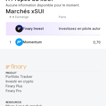
Aucune information disponible pour le moment.
Marchés xSUI
#
Exchange
Paire
Finary Invest
Investissez en pilote automat
Momentum
1
0,7016
PRODUIT
Portfolio Tracker
Investir en crypto
Finary Plus
Finary Pro
RESSOURCES
Mises à jour du produit