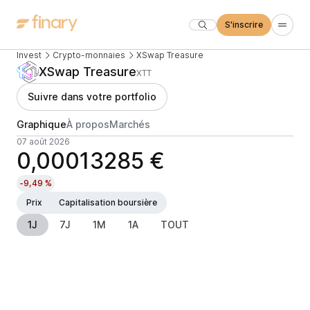
S'inscrire
Invest
Crypto-monnaies
XSwap Treasure
XSwap Treasure
XTT
Suivre dans votre portfolio
Graphique
À propos
Marchés
07 août 2026
0,00013285 €
-9,49 %
Prix
Capitalisation boursière
1J
7J
1M
1A
TOUT