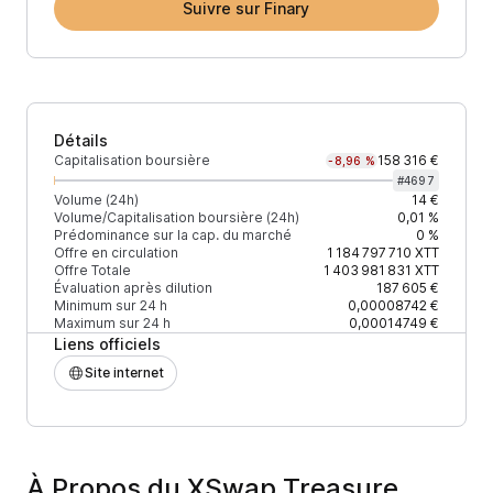
Suivre sur Finary
Détails
Capitalisation boursière
158 316 €
-8,96 %
#
4697
Volume (24h)
14 €
Volume/Capitalisation boursière (24h)
0,01 %
Prédominance sur la cap. du marché
0 %
Offre en circulation
1 184 797 710
XTT
Offre Totale
1 403 981 831
XTT
Évaluation après dilution
187 605 €
Minimum sur 24 h
0,00008742 €
Maximum sur 24 h
0,00014749 €
Liens officiels
Site internet
À Propos du XSwap Treasure