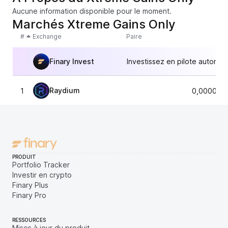
Aucune information disponible pour le moment.
Marchés Xtreme Gains Only
#
Exchange
Paire
Finary Invest
Investissez en pilote automat
Raydium
1
0,000036
PRODUIT
Portfolio Tracker
Investir en crypto
Finary Plus
Finary Pro
RESSOURCES
Mises à jour du produit