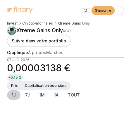
S'inscrire
Invest
Crypto-monnaies
Xtreme Gains Only
Xtreme Gains Only
XGO
Suivre dans votre portfolio
Graphique
À propos
Marchés
07 août 2026
0,00003138 €
+0,15 %
Prix
Capitalisation boursière
1J
7J
1M
1A
TOUT