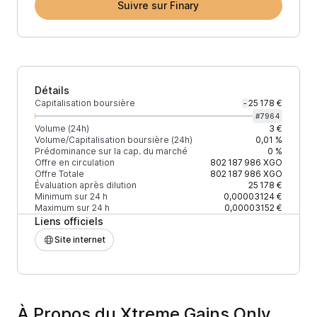
Suivre sur Finary
Détails
Capitalisation boursière
25 178 €
-
#
7964
Volume (24h)
3 €
Volume/Capitalisation boursière (24h)
0,01 %
Prédominance sur la cap. du marché
0 %
Offre en circulation
802 187 986
XGO
Offre Totale
802 187 986
XGO
Évaluation après dilution
25 178 €
Minimum sur 24 h
0,00003124 €
Maximum sur 24 h
0,00003152 €
Liens officiels
Site internet
À Propos du Xtreme Gains Only